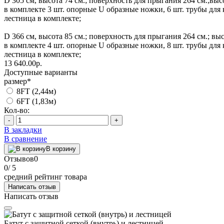
D 305 см, высота 74 см.; поверхность для прыгания 264 см.;выс
в комплекте 3 шт. опорные U образные ножки, 6 шт. трубы для 
лестница в комплекте;
D 366 см, высота 85 см.; поверхность для прыгания 264 см.; высо
в комплекте 4 шт. опорные U образные ножки, 8 шт. трубы для 
лестница в комплекте;
13 640.00р.
Доступные варианты
размер
*
8FT (2,44м)
6FT (1,83м)
Кол-во:
-
+
В закладки
В сравнение
В корзину
Отзывов
0
0
/ 5
средний рейтинг товара
Написать отзыв
Написать отзыв
Батут с защитной сеткой (внутрь) и лестницей