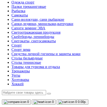
Одежда спорт
Палки треккинговые
Рыбалка
Самокаты
Сани-волокуши, сани рыбацкие
Санки,ледянки, минилыжи,ватрушки
Сапоги зимние ЭВА
Светоотражающая продукция
Скейтборды, пенниборды
Снегокаты, снегосамокаты
Спорт
Спорт зима
Средства личной гигиены и защиты кожи
Столы бильярдные
Столы теннисные
Товары для туризма и отдыха
Тренажеры
Унты
Хозтовары
Хоккей
0
0
0
0.00р.