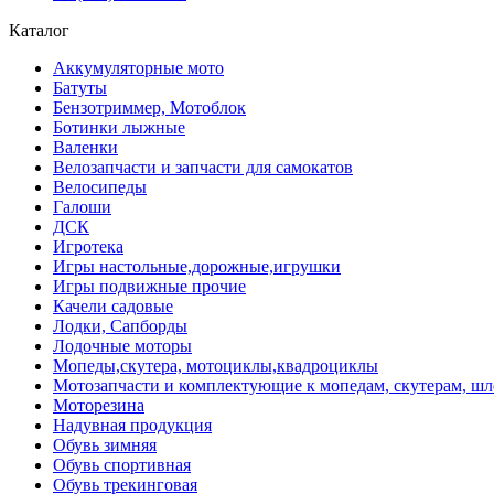
Каталог
Аккумуляторные мото
Батуты
Бензотриммер, Мотоблок
Ботинки лыжные
Валенки
Велозапчасти и запчасти для самокатов
Велосипеды
Галоши
ДСК
Игротека
Игры настольные,дорожные,игрушки
Игры подвижные прочие
Качели садовые
Лодки, Сапборды
Лодочные моторы
Мопеды,скутера, мотоциклы,квадроциклы
Мотозапчасти и комплектующие к мопедам, скутерам, ш
Моторезина
Надувная продукция
Обувь зимняя
Обувь спортивная
Обувь трекинговая