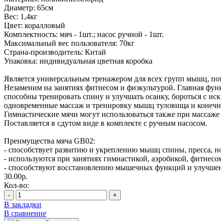
Диаметр: 65см
Вес: 1,4кг
Цвет: коралловый
Комплектность: мяч - 1шт.; насос ручной - 1шт.
Максимальный вес пользователя: 70кг
Страна-производитель: Китай
Упаковка: индивидуальная цветная коробка
Является универсальным тренажером для всех групп мышц, помо
Незаменим на занятиях фитнесом и физкультурой. Главная фун
способны тренировать спину и улучшать осанку, бороться с и
одновременные массаж и тренировку мышц туловища и конечно
Гимнастические мячи могут использоваться также при массаж
Поставляется в сдутом виде в комплекте с ручным насосом.
Преимущества мяча GB02:
- способствует развитию и укреплению мышц спины, пресса, но
- используются при занятиях гимнастикой, аэробикой, фитнесом
- способствуют восстановлению мышечных функций и улучшен
30.00р.
Кол-во:
-
+
В закладки
В сравнение