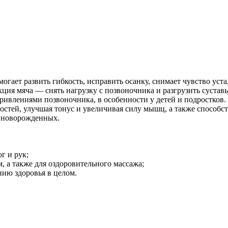
гает развить гибкость, исправить осанку, снимает чувство уста
кция мяча — снять нагрузку с позвоночника и разгрузить суст
скривлениями позвоночника, в особенности у детей и подростко
стей, улучшая тонус и увеличивая силу мышц, а также способс
е новорожденных.
г и рук;
, а также для оздоровительного массажа;
ию здоровья в целом.