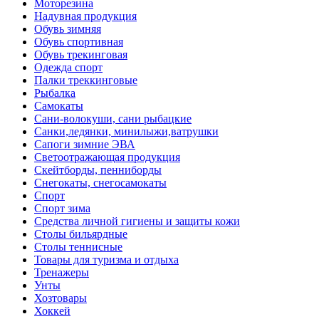
Моторезина
Надувная продукция
Обувь зимняя
Обувь спортивная
Обувь трекинговая
Одежда спорт
Палки треккинговые
Рыбалка
Самокаты
Сани-волокуши, сани рыбацкие
Санки,ледянки, минилыжи,ватрушки
Сапоги зимние ЭВА
Светоотражающая продукция
Скейтборды, пенниборды
Снегокаты, снегосамокаты
Спорт
Спорт зима
Средства личной гигиены и защиты кожи
Столы бильярдные
Столы теннисные
Товары для туризма и отдыха
Тренажеры
Унты
Хозтовары
Хоккей