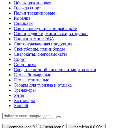
Обувь трекинговая
Одежда спорт
Палки треккинговые
Рыбалка
Самокаты
Сани-волокуши, сани рыбацкие
Санки,ледянки, минилыжи,ватрушки
Сапоги зимние ЭВА
Светоотражающая продукция
Скейтборды, пенниборды
Снегокаты, снегосамокаты
Спорт
Спорт зима
Средства личной гигиены и защиты кожи
Столы бильярдные
Столы теннисные
Товары для туризма и отдыха
Тренажеры
Унты
Хозтовары
Хоккей
0
0
0
0.00р.