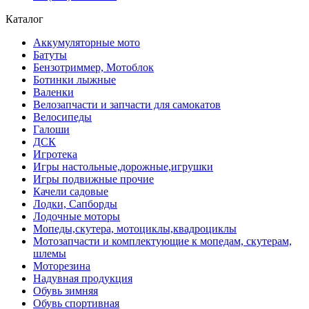
Каталог
Аккумуляторные мото
Батуты
Бензотриммер, Мотоблок
Ботинки лыжные
Валенки
Велозапчасти и запчасти для самокатов
Велосипеды
Галоши
ДСК
Игротека
Игры настольные,дорожные,игрушки
Игры подвижные прочие
Качели садовые
Лодки, Сапборды
Лодочные моторы
Мопеды,скутера, мотоциклы,квадроциклы
Мотозапчасти и комплектующие к мопедам, скутерам,
шлемы
Моторезина
Надувная продукция
Обувь зимняя
Обувь спортивная