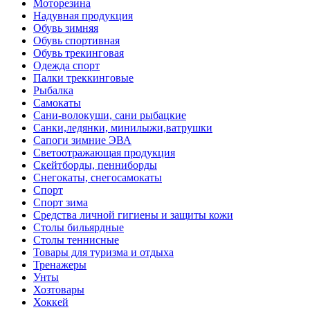
Моторезина
Надувная продукция
Обувь зимняя
Обувь спортивная
Обувь трекинговая
Одежда спорт
Палки треккинговые
Рыбалка
Самокаты
Сани-волокуши, сани рыбацкие
Санки,ледянки, минилыжи,ватрушки
Сапоги зимние ЭВА
Светоотражающая продукция
Скейтборды, пенниборды
Снегокаты, снегосамокаты
Спорт
Спорт зима
Средства личной гигиены и защиты кожи
Столы бильярдные
Столы теннисные
Товары для туризма и отдыха
Тренажеры
Унты
Хозтовары
Хоккей