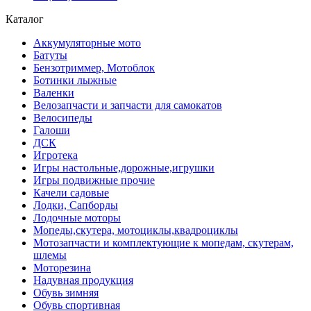
Каталог
Аккумуляторные мото
Батуты
Бензотриммер, Мотоблок
Ботинки лыжные
Валенки
Велозапчасти и запчасти для самокатов
Велосипеды
Галоши
ДСК
Игротека
Игры настольные,дорожные,игрушки
Игры подвижные прочие
Качели садовые
Лодки, Сапборды
Лодочные моторы
Мопеды,скутера, мотоциклы,квадроциклы
Мотозапчасти и комплектующие к мопедам, скутерам,
шлемы
Моторезина
Надувная продукция
Обувь зимняя
Обувь спортивная