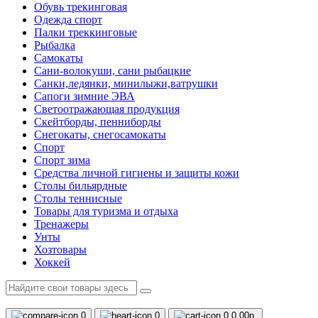
Обувь трекинговая
Одежда спорт
Палки треккинговые
Рыбалка
Самокаты
Сани-волокуши, сани рыбацкие
Санки,ледянки, минилыжи,ватрушки
Сапоги зимние ЭВА
Светоотражающая продукция
Скейтборды, пенниборды
Снегокаты, снегосамокаты
Спорт
Спорт зима
Средства личной гигиены и защиты кожи
Столы бильярдные
Столы теннисные
Товары для туризма и отдыха
Тренажеры
Унты
Хозтовары
Хоккей
0
0
0
0.00р.