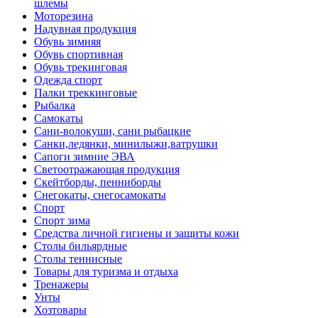
шлемы
Моторезина
Надувная продукция
Обувь зимняя
Обувь спортивная
Обувь трекинговая
Одежда спорт
Палки треккинговые
Рыбалка
Самокаты
Сани-волокуши, сани рыбацкие
Санки,ледянки, минилыжи,ватрушки
Сапоги зимние ЭВА
Светоотражающая продукция
Скейтборды, пенниборды
Снегокаты, снегосамокаты
Спорт
Спорт зима
Средства личной гигиены и защиты кожи
Столы бильярдные
Столы теннисные
Товары для туризма и отдыха
Тренажеры
Унты
Хозтовары