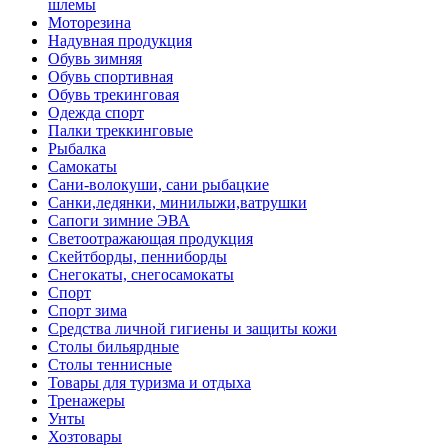
шлемы
Моторезина
Надувная продукция
Обувь зимняя
Обувь спортивная
Обувь трекинговая
Одежда спорт
Палки треккинговые
Рыбалка
Самокаты
Сани-волокуши, сани рыбацкие
Санки,ледянки, минилыжи,ватрушки
Сапоги зимние ЭВА
Светоотражающая продукция
Скейтборды, пенниборды
Снегокаты, снегосамокаты
Спорт
Спорт зима
Средства личной гигиены и защиты кожи
Столы бильярдные
Столы теннисные
Товары для туризма и отдыха
Тренажеры
Унты
Хозтовары