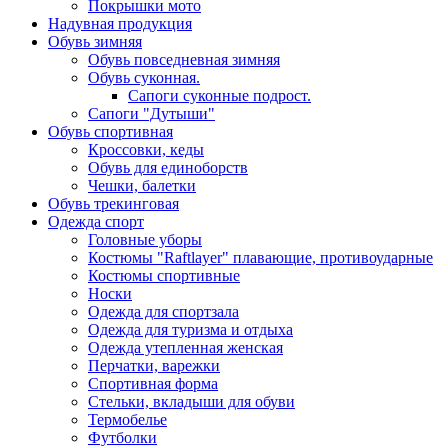
Покрышки мото
Надувная продукция
Обувь зимняя
Обувь повседневная зимняя
Обувь суконная.
Сапоги суконные подрост.
Сапоги "Дутыши"
Обувь спортивная
Кроссовки, кеды
Обувь для единоборств
Чешки, балетки
Обувь трекинговая
Одежда спорт
Головные уборы
Костюмы "Raftlayer" плавающие, противоударные
Костюмы спортивные
Носки
Одежда для спортзала
Одежда для туризма и отдыха
Одежда утепленная женская
Перчатки, варежки
Спортивная форма
Стельки, вкладыши для обуви
Термобелье
Футболки