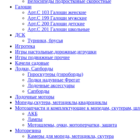
Велосипеды подростковые скоростные
Галоши
Арт.С 103 Галоши женские
Арт.С 199 Галоши мужские
Арт.С 200 Галоши детские
Арт.С 201 Галоши школьные
ДСК
Турники, брусья
Игротека
Игры настольные,дорожные,игрушки
Игры подвижные прочие
Качели садовые
Лодки, Сапборды
Гироскутеры (гироборды)
Лодки надувные Фрегат
Лодочные аксессуары
Сапборды
Лодочные моторы
Мопеды,скутера, мотоциклы,квадроциклы
Мотозапчасти и комплектующие к мопедам, скутерам, ш
АКБ
Лампы
Мотошлемы, очки, мотоперчатки, защита
Моторезина
Камеры для мопеда, мотоцикла, скутера