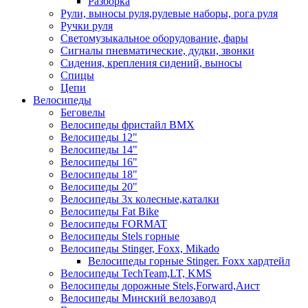
Разборка
Рули, выносы руля,рулевые наборы, рога руля
Ручки руля
Светомузыкальное оборудование, фары
Сигналы пневматические, дудки, звонки
Сидения, крепления сидений, выносы
Спицы
Цепи
Велосипеды
Беговелы
Велосипеды фристайл ВМХ
Велосипеды 12"
Велосипеды 14"
Велосипеды 16"
Велосипеды 18"
Велосипеды 20"
Велосипеды 3х колесные,каталки
Велосипеды Fat Bike
Велосипеды FORMAT
Велосипеды Stels горные
Велосипеды Stinger, Foxx, Mikado
Велосипеды горные Stinger. Foxx хардтейл
Велосипеды TechTeam,LT, KMS
Велосипеды дорожные Stels,Forward,Аист
Велосипеды Минский велозавод