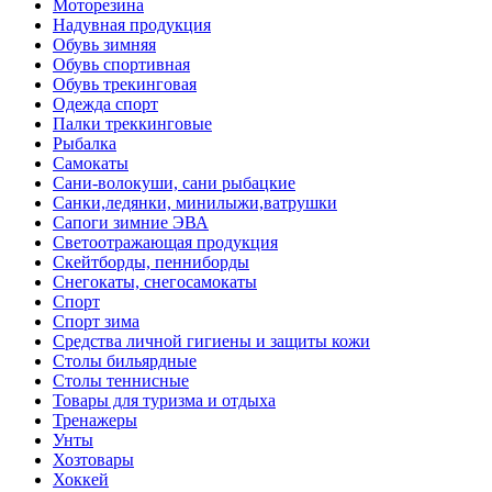
Моторезина
Надувная продукция
Обувь зимняя
Обувь спортивная
Обувь трекинговая
Одежда спорт
Палки треккинговые
Рыбалка
Самокаты
Сани-волокуши, сани рыбацкие
Санки,ледянки, минилыжи,ватрушки
Сапоги зимние ЭВА
Светоотражающая продукция
Скейтборды, пенниборды
Снегокаты, снегосамокаты
Спорт
Спорт зима
Средства личной гигиены и защиты кожи
Столы бильярдные
Столы теннисные
Товары для туризма и отдыха
Тренажеры
Унты
Хозтовары
Хоккей