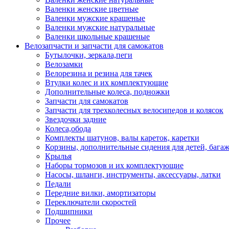
Валенки женские цветные
Валенки мужские крашеные
Валенки мужские натуральные
Валенки школьные крашеные
Велозапчасти и запчасти для самокатов
Бутылочки, зеркала,пеги
Велозамки
Велорезина и резина для тачек
Втулки колес и их комплектующие
Дополнительные колеса, подножки
Запчасти для самокатов
Запчасти для трехколесных велосипедов и колясок
Звездочки задние
Колеса,обода
Комплекты шатунов, валы кареток, каретки
Корзины, дополнительные сидения для детей, бага
Крылья
Наборы тормозов и их комплектующие
Насосы, шланги, инструменты, аксессуары, латки
Педали
Передние вилки, амортизаторы
Переключатели скоростей
Подшипники
Прочее