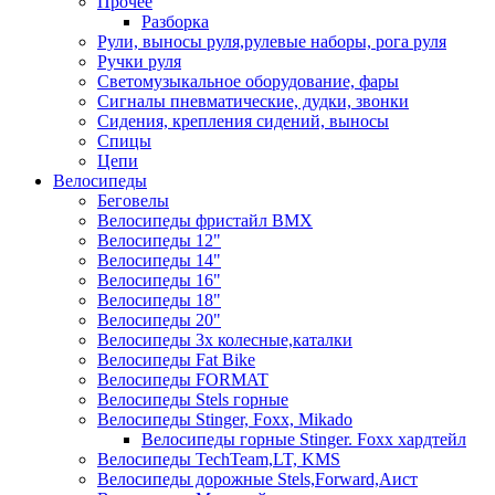
Прочее
Разборка
Рули, выносы руля,рулевые наборы, рога руля
Ручки руля
Светомузыкальное оборудование, фары
Сигналы пневматические, дудки, звонки
Сидения, крепления сидений, выносы
Спицы
Цепи
Велосипеды
Беговелы
Велосипеды фристайл ВМХ
Велосипеды 12"
Велосипеды 14"
Велосипеды 16"
Велосипеды 18"
Велосипеды 20"
Велосипеды 3х колесные,каталки
Велосипеды Fat Bike
Велосипеды FORMAT
Велосипеды Stels горные
Велосипеды Stinger, Foxx, Mikado
Велосипеды горные Stinger. Foxx хардтейл
Велосипеды TechTeam,LT, KMS
Велосипеды дорожные Stels,Forward,Аист