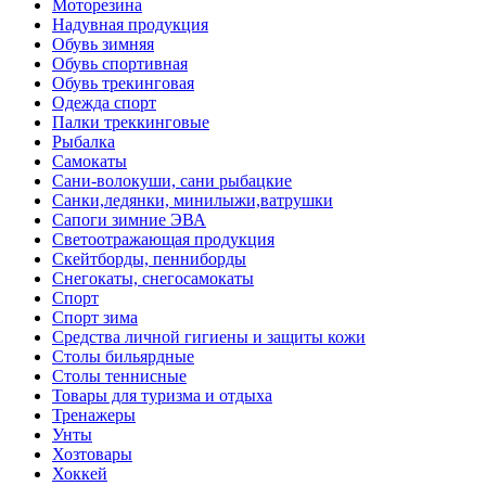
Моторезина
Надувная продукция
Обувь зимняя
Обувь спортивная
Обувь трекинговая
Одежда спорт
Палки треккинговые
Рыбалка
Самокаты
Сани-волокуши, сани рыбацкие
Санки,ледянки, минилыжи,ватрушки
Сапоги зимние ЭВА
Светоотражающая продукция
Скейтборды, пенниборды
Снегокаты, снегосамокаты
Спорт
Спорт зима
Средства личной гигиены и защиты кожи
Столы бильярдные
Столы теннисные
Товары для туризма и отдыха
Тренажеры
Унты
Хозтовары
Хоккей