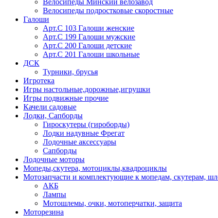
Велосипеды Минский велозавод
Велосипеды подростковые скоростные
Галоши
Арт.С 103 Галоши женские
Арт.С 199 Галоши мужские
Арт.С 200 Галоши детские
Арт.С 201 Галоши школьные
ДСК
Турники, брусья
Игротека
Игры настольные,дорожные,игрушки
Игры подвижные прочие
Качели садовые
Лодки, Сапборды
Гироскутеры (гироборды)
Лодки надувные Фрегат
Лодочные аксессуары
Сапборды
Лодочные моторы
Мопеды,скутера, мотоциклы,квадроциклы
Мотозапчасти и комплектующие к мопедам, скутерам, ш
АКБ
Лампы
Мотошлемы, очки, мотоперчатки, защита
Моторезина