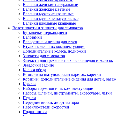
Валенки женские натуральные
Валенки женские цветные
Валенки мужские крашеные
Валенки мужские натуральные
Валенки школьные крашеные
Велозапчасти и запчасти для самокатов
Бутылочки, зеркала,пеги
Велозамки
Велорезина и резина для тачек
Втулки колес и их комплектующие
Дополнительные колеса, подножки
Запчасти для самокатов
Запчасти для трехколесных велосипедов и колясок
Звездочки задние
Колеса,обода
Комплекты шатунов, валы кареток, каретки
Корзины, дополнительные сидения для детей, бага
Крылья
Наборы тормозов и их комплектующие
Насосы, шланги, инструменты, аксессуары, латки
Педали
Передние вилки, амортизаторы
Переключатели скоростей
Подшипники