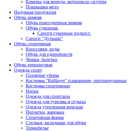
Камеры для мопеда, мотоцикла, скутера
Покрышки мото
Надувная продукция
Обувь зимняя
Обувь повседневная зимняя
Обувь суконная.
Сапоги суконные подрост.
Сапоги "Дутыши"
Обувь спортивная
Кроссовки, кеды
Обувь для единоборств
Чешки, балетки
Обувь трекинговая
Одежда спорт
Головные уборы
Костюмы "Raftlayer" плавающие, противоударные
Костюмы спортивные
Носки
Одежда для спортзала
Одежда для туризма и отдыха
Одежда утепленная женская
Перчатки, варежки
Спортивная форма
Стельки, вкладыши для обуви
Термобелье