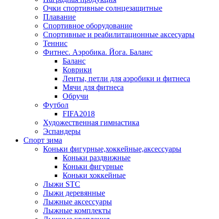
Очки спортивные солнцезащитные
Плавание
Спортивное оборудование
Спортивные и реабилитационные аксесуары
Теннис
Фитнес. Аэробика. Йога. Баланс
Баланс
Коврики
Ленты, петли для аэробики и фитнеса
Мячи для фитнеса
Обручи
Футбол
FIFA2018
Художественная гимнастика
Эспандеры
Спорт зима
Коньки фигурные,хоккейные,аксессуары
Коньки раздвижные
Коньки фигурные
Коньки хоккейные
Лыжи STC
Лыжи деревянные
Лыжные аксессуары
Лыжные комплекты