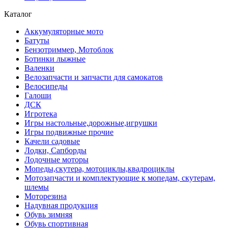
Каталог
Аккумуляторные мото
Батуты
Бензотриммер, Мотоблок
Ботинки лыжные
Валенки
Велозапчасти и запчасти для самокатов
Велосипеды
Галоши
ДСК
Игротека
Игры настольные,дорожные,игрушки
Игры подвижные прочие
Качели садовые
Лодки, Сапборды
Лодочные моторы
Мопеды,скутера, мотоциклы,квадроциклы
Мотозапчасти и комплектующие к мопедам, скутерам,
шлемы
Моторезина
Надувная продукция
Обувь зимняя
Обувь спортивная