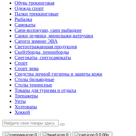
Обувь трекинговая
Одежда спорт
Палки треккинговые
Рыбалка
Самокаты
Сани-волокуши, сани рыбацкие
Санки,ледянки, минилыжи,ватрушки
Сапоги зимние ЭВА
Светоотражающая продукция
Скейтборды, пенниборды
Снегокаты, снегосамокаты
Спорт
Спорт зима
Средства личной гигиены и защиты кожи
Столы бильярдные
Столы теннисные
Товары для туризма и отдыха
Тренажеры
Унты
Хозтовары
Хоккей
0
0
0
0.00р.