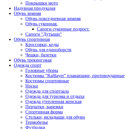
Покрышки мото
Надувная продукция
Обувь зимняя
Обувь повседневная зимняя
Обувь суконная.
Сапоги суконные подрост.
Сапоги "Дутыши"
Обувь спортивная
Кроссовки, кеды
Обувь для единоборств
Чешки, балетки
Обувь трекинговая
Одежда спорт
Головные уборы
Костюмы "Raftlayer" плавающие, противоударные
Костюмы спортивные
Носки
Одежда для спортзала
Одежда для туризма и отдыха
Одежда утепленная женская
Перчатки, варежки
Спортивная форма
Стельки, вкладыши для обуви
Термобелье
Футболки