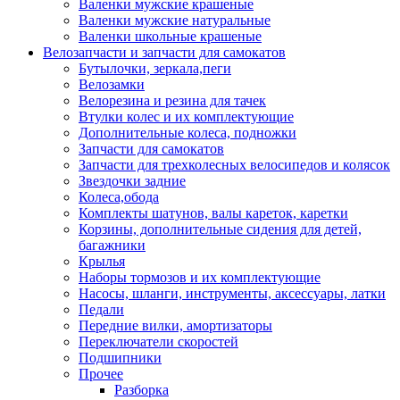
Валенки мужские крашеные
Валенки мужские натуральные
Валенки школьные крашеные
Велозапчасти и запчасти для самокатов
Бутылочки, зеркала,пеги
Велозамки
Велорезина и резина для тачек
Втулки колес и их комплектующие
Дополнительные колеса, подножки
Запчасти для самокатов
Запчасти для трехколесных велосипедов и колясок
Звездочки задние
Колеса,обода
Комплекты шатунов, валы кареток, каретки
Корзины, дополнительные сидения для детей,
багажники
Крылья
Наборы тормозов и их комплектующие
Насосы, шланги, инструменты, аксессуары, латки
Педали
Передние вилки, амортизаторы
Переключатели скоростей
Подшипники
Прочее
Разборка