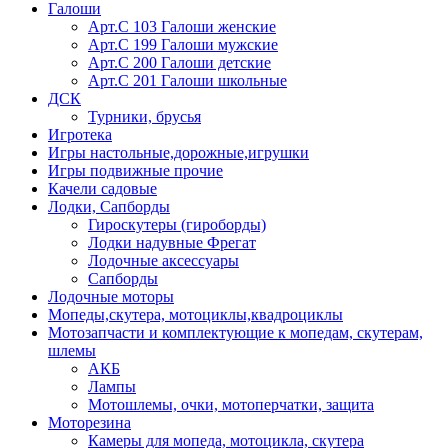
Галоши
Арт.С 103 Галоши женские
Арт.С 199 Галоши мужские
Арт.С 200 Галоши детские
Арт.С 201 Галоши школьные
ДСК
Турники, брусья
Игротека
Игры настольные,дорожные,игрушки
Игры подвижные прочие
Качели садовые
Лодки, Сапборды
Гироскутеры (гироборды)
Лодки надувные Фрегат
Лодочные аксессуары
Сапборды
Лодочные моторы
Мопеды,скутера, мотоциклы,квадроциклы
Мотозапчасти и комплектующие к мопедам, скутерам,
шлемы
АКБ
Лампы
Мотошлемы, очки, мотоперчатки, защита
Моторезина
Камеры для мопеда, мотоцикла, скутера