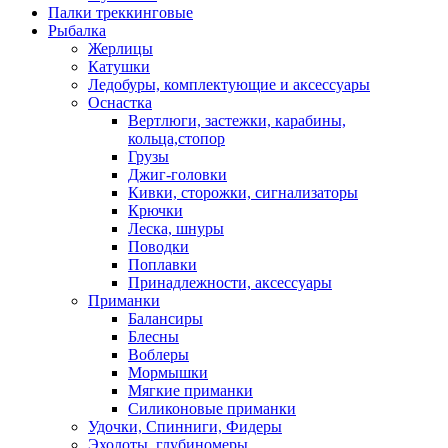
Палки треккинговые
Рыбалка
Жерлицы
Катушки
Ледобуры, комплектующие и аксессуары
Оснастка
Вертлюги, застежки, карабины,
кольца,стопор
Грузы
Джиг-головки
Кивки, сторожки, сигнализаторы
Крючки
Леска, шнуры
Поводки
Поплавки
Принадлежности, аксессуары
Приманки
Балансиры
Блесны
Воблеры
Мормышки
Мягкие приманки
Силиконовые приманки
Удочки, Спинниги, Фидеры
Эхолоты, глубиномеры