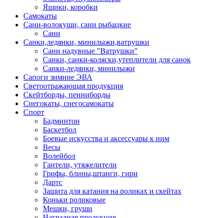
Ящики, коробки
Самокаты
Сани-волокуши, сани рыбацкие
Сани
Санки,ледянки, минилыжи,ватрушки
Сани надувные "Ватрушки"
Санки, санки-коляски,утеплители для санок
Санки-ледянки, минилыжи
Сапоги зимние ЭВА
Светоотражающая продукция
Скейтборды, пенниборды
Снегокаты, снегосамокаты
Спорт
Бадминтон
Баскетбол
Боевые искусства и аксессуары к ним
Весы
Волейбол
Гантели, утяжелители
Грифы, блины,штанги, гири
Дартс
Защита для катания на роликах и скейтах
Коньки роликовые
Мешки, груши
Наградная продукция