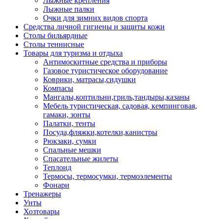
Лыжные крепления
Лыжные палки
Очки для зимних видов спорта
Средства личной гигиены и защиты кожи
Столы бильярдные
Столы теннисные
Товары для туризма и отдыха
Антимоскитные средства и приборы
Газовое туристическое оборудование
Коврики, матрасы,сидушки
Компасы
Мангалы,коптильни,гриль,тандыры,казаны
Мебель туристическая, садовая, кемпинговая,
гамаки, зонты
Палатки, тенты
Посуда,фляжки,котелки,канистры
Рюкзаки, сумки
Спальные мешки
Спасательные жилеты
Теплоид
Термосы, термосумки, термоэлементы
Фонари
Тренажеры
Унты
Хозтовары