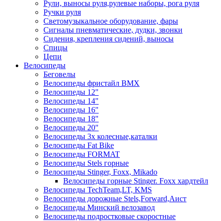
Рули, выносы руля,рулевые наборы, рога руля
Ручки руля
Светомузыкальное оборудование, фары
Сигналы пневматические, дудки, звонки
Сидения, крепления сидений, выносы
Спицы
Цепи
Велосипеды
Беговелы
Велосипеды фристайл ВМХ
Велосипеды 12"
Велосипеды 14"
Велосипеды 16"
Велосипеды 18"
Велосипеды 20"
Велосипеды 3х колесные,каталки
Велосипеды Fat Bike
Велосипеды FORMAT
Велосипеды Stels горные
Велосипеды Stinger, Foxx, Mikado
Велосипеды горные Stinger. Foxx хардтейл
Велосипеды TechTeam,LT, KMS
Велосипеды дорожные Stels,Forward,Аист
Велосипеды Минский велозавод
Велосипеды подростковые скоростные