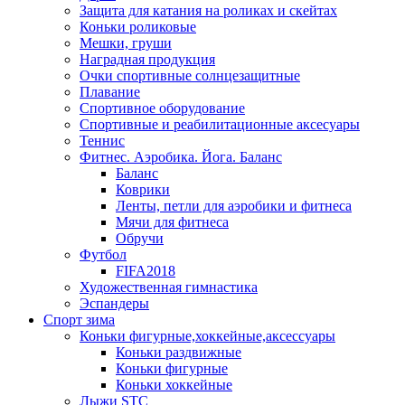
Защита для катания на роликах и скейтах
Коньки роликовые
Мешки, груши
Наградная продукция
Очки спортивные солнцезащитные
Плавание
Спортивное оборудование
Спортивные и реабилитационные аксесуары
Теннис
Фитнес. Аэробика. Йога. Баланс
Баланс
Коврики
Ленты, петли для аэробики и фитнеса
Мячи для фитнеса
Обручи
Футбол
FIFA2018
Художественная гимнастика
Эспандеры
Спорт зима
Коньки фигурные,хоккейные,аксессуары
Коньки раздвижные
Коньки фигурные
Коньки хоккейные
Лыжи STC