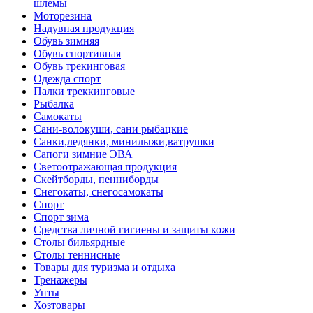
шлемы
Моторезина
Надувная продукция
Обувь зимняя
Обувь спортивная
Обувь трекинговая
Одежда спорт
Палки треккинговые
Рыбалка
Самокаты
Сани-волокуши, сани рыбацкие
Санки,ледянки, минилыжи,ватрушки
Сапоги зимние ЭВА
Светоотражающая продукция
Скейтборды, пенниборды
Снегокаты, снегосамокаты
Спорт
Спорт зима
Средства личной гигиены и защиты кожи
Столы бильярдные
Столы теннисные
Товары для туризма и отдыха
Тренажеры
Унты
Хозтовары