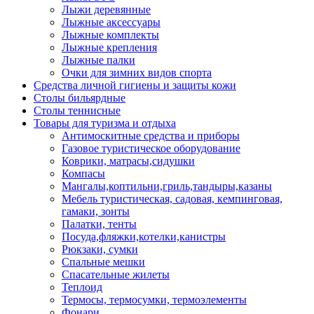
Лыжи деревянные
Лыжные аксессуары
Лыжные комплекты
Лыжные крепления
Лыжные палки
Очки для зимних видов спорта
Средства личной гигиены и защиты кожи
Столы бильярдные
Столы теннисные
Товары для туризма и отдыха
Антимоскитные средства и приборы
Газовое туристическое оборудование
Коврики, матрасы,сидушки
Компасы
Мангалы,коптильни,гриль,тандыры,казаны
Мебель туристическая, садовая, кемпинговая,
гамаки, зонты
Палатки, тенты
Посуда,фляжки,котелки,канистры
Рюкзаки, сумки
Спальные мешки
Спасательные жилеты
Теплоид
Термосы, термосумки, термоэлементы
Фонари