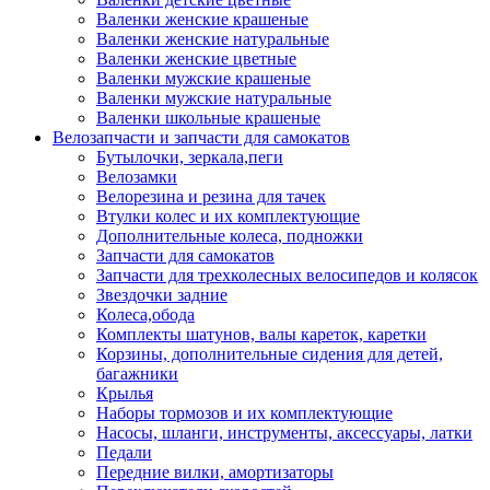
Валенки женские крашеные
Валенки женские натуральные
Валенки женские цветные
Валенки мужские крашеные
Валенки мужские натуральные
Валенки школьные крашеные
Велозапчасти и запчасти для самокатов
Бутылочки, зеркала,пеги
Велозамки
Велорезина и резина для тачек
Втулки колес и их комплектующие
Дополнительные колеса, подножки
Запчасти для самокатов
Запчасти для трехколесных велосипедов и колясок
Звездочки задние
Колеса,обода
Комплекты шатунов, валы кареток, каретки
Корзины, дополнительные сидения для детей,
багажники
Крылья
Наборы тормозов и их комплектующие
Насосы, шланги, инструменты, аксессуары, латки
Педали
Передние вилки, амортизаторы