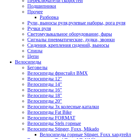
Переключатели скоростей
Подшипники
Прочее
Разборка
Рули, выносы руля,рулевые наборы, рога руля
Ручки руля
Светомузыкальное оборудование, фары
Сигналы пневматические, дудки, звонки
Сидения, крепления сидений, выносы
Спицы
Цепи
Велосипеды
Беговелы
Велосипеды фристайл ВМХ
Велосипеды 12"
Велосипеды 14"
Велосипеды 16"
Велосипеды 18"
Велосипеды 20"
Велосипеды 3х колесные,каталки
Велосипеды Fat Bike
Велосипеды FORMAT
Велосипеды Stels горные
Велосипеды Stinger, Foxx, Mikado
Велосипеды горные Stinger. Foxx хардтейл