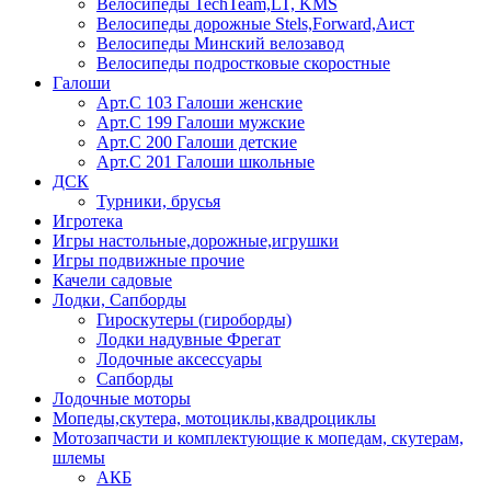
Велосипеды TechTeam,LT, KMS
Велосипеды дорожные Stels,Forward,Аист
Велосипеды Минский велозавод
Велосипеды подростковые скоростные
Галоши
Арт.С 103 Галоши женские
Арт.С 199 Галоши мужские
Арт.С 200 Галоши детские
Арт.С 201 Галоши школьные
ДСК
Турники, брусья
Игротека
Игры настольные,дорожные,игрушки
Игры подвижные прочие
Качели садовые
Лодки, Сапборды
Гироскутеры (гироборды)
Лодки надувные Фрегат
Лодочные аксессуары
Сапборды
Лодочные моторы
Мопеды,скутера, мотоциклы,квадроциклы
Мотозапчасти и комплектующие к мопедам, скутерам,
шлемы
АКБ