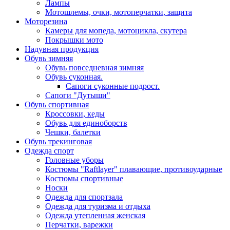
Лампы
Мотошлемы, очки, мотоперчатки, защита
Моторезина
Камеры для мопеда, мотоцикла, скутера
Покрышки мото
Надувная продукция
Обувь зимняя
Обувь повседневная зимняя
Обувь суконная.
Сапоги суконные подрост.
Сапоги "Дутыши"
Обувь спортивная
Кроссовки, кеды
Обувь для единоборств
Чешки, балетки
Обувь трекинговая
Одежда спорт
Головные уборы
Костюмы "Raftlayer" плавающие, противоударные
Костюмы спортивные
Носки
Одежда для спортзала
Одежда для туризма и отдыха
Одежда утепленная женская
Перчатки, варежки