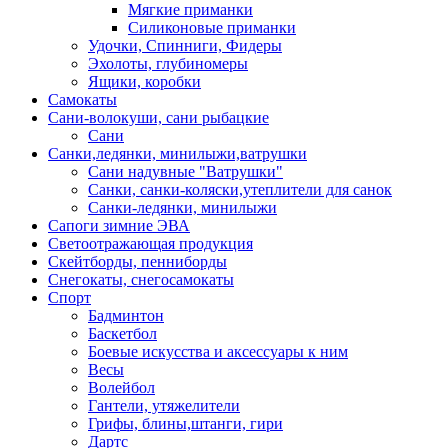
Мягкие приманки
Силиконовые приманки
Удочки, Спинниги, Фидеры
Эхолоты, глубиномеры
Ящики, коробки
Самокаты
Сани-волокуши, сани рыбацкие
Сани
Санки,ледянки, минилыжи,ватрушки
Сани надувные "Ватрушки"
Санки, санки-коляски,утеплители для санок
Санки-ледянки, минилыжи
Сапоги зимние ЭВА
Светоотражающая продукция
Скейтборды, пенниборды
Снегокаты, снегосамокаты
Спорт
Бадминтон
Баскетбол
Боевые искусства и аксессуары к ним
Весы
Волейбол
Гантели, утяжелители
Грифы, блины,штанги, гири
Дартс