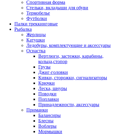
Спортивная форма
Стельки, вкладыши для обуви
Термобелье
Футболки
Палки треккинговые
Рыбалка
Жерлицы
Катушки
Ледобуры, комплектующие и аксессуары
Оснастка
Вертлюги, застежки, карабины,
кольца,стопор
Грузы
Джиг-головки
Кивки, сторожки, сигнализаторы
Крючки
Леска, шнуры
Поводки
Поплавки
Принадлежности, аксессуары
Приманки
Балансиры
Блесны
Воблеры
Мормышки