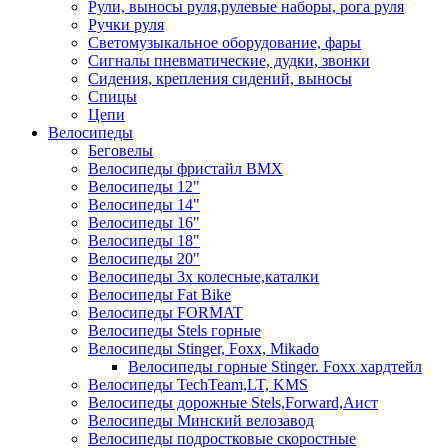
Рули, выносы руля,рулевые наборы, рога руля
Ручки руля
Светомузыкальное оборудование, фары
Сигналы пневматические, дудки, звонки
Сидения, крепления сидений, выносы
Спицы
Цепи
Велосипеды
Беговелы
Велосипеды фристайл ВМХ
Велосипеды 12"
Велосипеды 14"
Велосипеды 16"
Велосипеды 18"
Велосипеды 20"
Велосипеды 3х колесные,каталки
Велосипеды Fat Bike
Велосипеды FORMAT
Велосипеды Stels горные
Велосипеды Stinger, Foxx, Mikado
Велосипеды горные Stinger. Foxx хардтейл
Велосипеды TechTeam,LT, KMS
Велосипеды дорожные Stels,Forward,Аист
Велосипеды Минский велозавод
Велосипеды подростковые скоростные