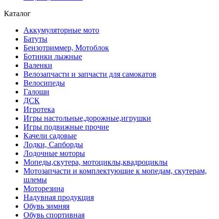
Каталог
Аккумуляторные мото
Батуты
Бензотриммер, Мотоблок
Ботинки лыжные
Валенки
Велозапчасти и запчасти для самокатов
Велосипеды
Галоши
ДСК
Игротека
Игры настольные,дорожные,игрушки
Игры подвижные прочие
Качели садовые
Лодки, Сапборды
Лодочные моторы
Мопеды,скутера, мотоциклы,квадроциклы
Мотозапчасти и комплектующие к мопедам, скутерам,
шлемы
Моторезина
Надувная продукция
Обувь зимняя
Обувь спортивная