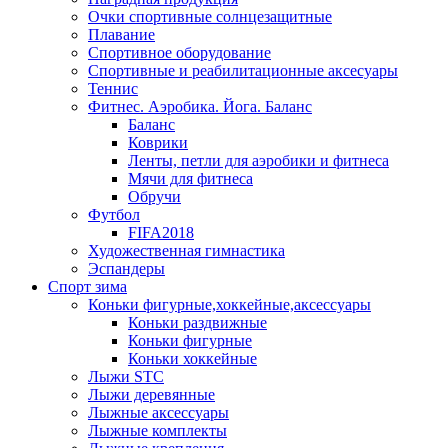
Очки спортивные солнцезащитные
Плавание
Спортивное оборудование
Спортивные и реабилитационные аксесуары
Теннис
Фитнес. Аэробика. Йога. Баланс
Баланс
Коврики
Ленты, петли для аэробики и фитнеса
Мячи для фитнеса
Обручи
Футбол
FIFA2018
Художественная гимнастика
Эспандеры
Спорт зима
Коньки фигурные,хоккейные,аксессуары
Коньки раздвижные
Коньки фигурные
Коньки хоккейные
Лыжи STC
Лыжи деревянные
Лыжные аксессуары
Лыжные комплекты