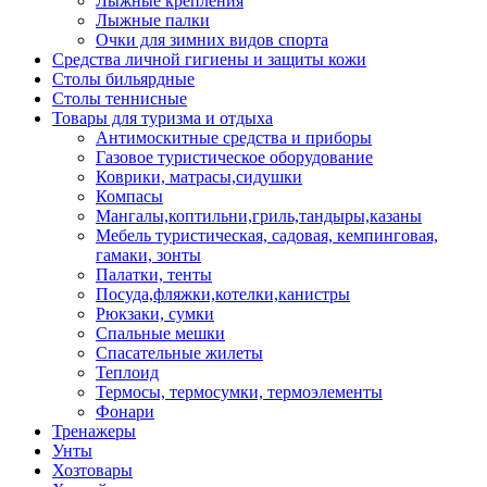
Лыжные крепления
Лыжные палки
Очки для зимних видов спорта
Средства личной гигиены и защиты кожи
Столы бильярдные
Столы теннисные
Товары для туризма и отдыха
Антимоскитные средства и приборы
Газовое туристическое оборудование
Коврики, матрасы,сидушки
Компасы
Мангалы,коптильни,гриль,тандыры,казаны
Мебель туристическая, садовая, кемпинговая,
гамаки, зонты
Палатки, тенты
Посуда,фляжки,котелки,канистры
Рюкзаки, сумки
Спальные мешки
Спасательные жилеты
Теплоид
Термосы, термосумки, термоэлементы
Фонари
Тренажеры
Унты
Хозтовары