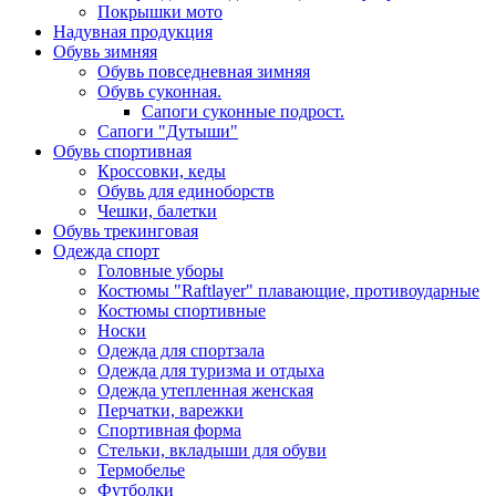
Покрышки мото
Надувная продукция
Обувь зимняя
Обувь повседневная зимняя
Обувь суконная.
Сапоги суконные подрост.
Сапоги "Дутыши"
Обувь спортивная
Кроссовки, кеды
Обувь для единоборств
Чешки, балетки
Обувь трекинговая
Одежда спорт
Головные уборы
Костюмы "Raftlayer" плавающие, противоударные
Костюмы спортивные
Носки
Одежда для спортзала
Одежда для туризма и отдыха
Одежда утепленная женская
Перчатки, варежки
Спортивная форма
Стельки, вкладыши для обуви
Термобелье
Футболки