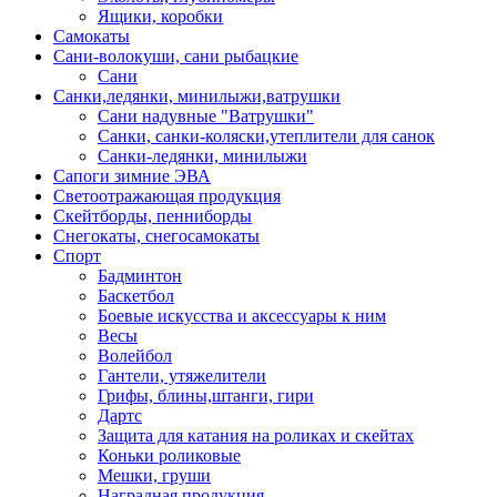
Ящики, коробки
Самокаты
Сани-волокуши, сани рыбацкие
Сани
Санки,ледянки, минилыжи,ватрушки
Сани надувные "Ватрушки"
Санки, санки-коляски,утеплители для санок
Санки-ледянки, минилыжи
Сапоги зимние ЭВА
Светоотражающая продукция
Скейтборды, пенниборды
Снегокаты, снегосамокаты
Спорт
Бадминтон
Баскетбол
Боевые искусства и аксессуары к ним
Весы
Волейбол
Гантели, утяжелители
Грифы, блины,штанги, гири
Дартс
Защита для катания на роликах и скейтах
Коньки роликовые
Мешки, груши
Наградная продукция