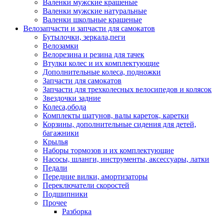
Валенки мужские крашеные
Валенки мужские натуральные
Валенки школьные крашеные
Велозапчасти и запчасти для самокатов
Бутылочки, зеркала,пеги
Велозамки
Велорезина и резина для тачек
Втулки колес и их комплектующие
Дополнительные колеса, подножки
Запчасти для самокатов
Запчасти для трехколесных велосипедов и колясок
Звездочки задние
Колеса,обода
Комплекты шатунов, валы кареток, каретки
Корзины, дополнительные сидения для детей,
багажники
Крылья
Наборы тормозов и их комплектующие
Насосы, шланги, инструменты, аксессуары, латки
Педали
Передние вилки, амортизаторы
Переключатели скоростей
Подшипники
Прочее
Разборка