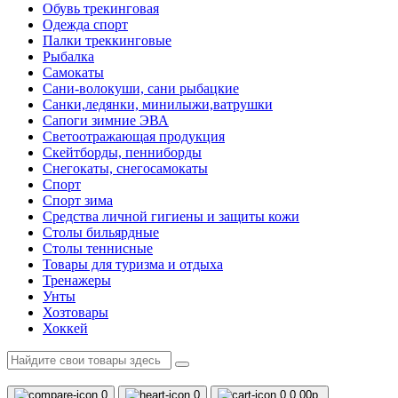
Обувь трекинговая
Одежда спорт
Палки треккинговые
Рыбалка
Самокаты
Сани-волокуши, сани рыбацкие
Санки,ледянки, минилыжи,ватрушки
Сапоги зимние ЭВА
Светоотражающая продукция
Скейтборды, пенниборды
Снегокаты, снегосамокаты
Спорт
Спорт зима
Средства личной гигиены и защиты кожи
Столы бильярдные
Столы теннисные
Товары для туризма и отдыха
Тренажеры
Унты
Хозтовары
Хоккей
0
0
0
0.00р.