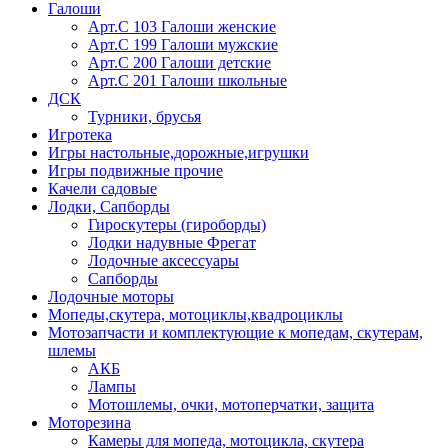
Галоши
Арт.С 103 Галоши женские
Арт.С 199 Галоши мужские
Арт.С 200 Галоши детские
Арт.С 201 Галоши школьные
ДСК
Турники, брусья
Игротека
Игры настольные,дорожные,игрушки
Игры подвижные прочие
Качели садовые
Лодки, Сапборды
Гироскутеры (гироборды)
Лодки надувные Фрегат
Лодочные аксессуары
Сапборды
Лодочные моторы
Мопеды,скутера, мотоциклы,квадроциклы
Мотозапчасти и комплектующие к мопедам, скутерам,
шлемы
АКБ
Лампы
Мотошлемы, очки, мотоперчатки, защита
Моторезина
Камеры для мопеда, мотоцикла, скутера