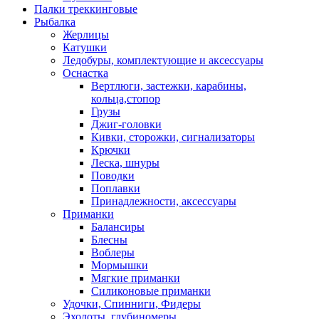
Палки треккинговые
Рыбалка
Жерлицы
Катушки
Ледобуры, комплектующие и аксессуары
Оснастка
Вертлюги, застежки, карабины,
кольца,стопор
Грузы
Джиг-головки
Кивки, сторожки, сигнализаторы
Крючки
Леска, шнуры
Поводки
Поплавки
Принадлежности, аксессуары
Приманки
Балансиры
Блесны
Воблеры
Мормышки
Мягкие приманки
Силиконовые приманки
Удочки, Спинниги, Фидеры
Эхолоты, глубиномеры