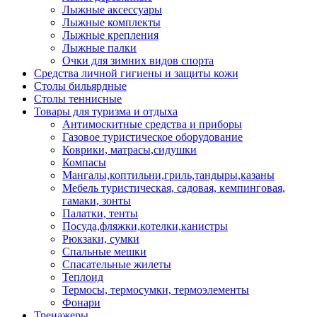
Лыжные аксессуары
Лыжные комплекты
Лыжные крепления
Лыжные палки
Очки для зимних видов спорта
Средства личной гигиены и защиты кожи
Столы бильярдные
Столы теннисные
Товары для туризма и отдыха
Антимоскитные средства и приборы
Газовое туристическое оборудование
Коврики, матрасы,сидушки
Компасы
Мангалы,коптильни,гриль,тандыры,казаны
Мебель туристическая, садовая, кемпинговая,
гамаки, зонты
Палатки, тенты
Посуда,фляжки,котелки,канистры
Рюкзаки, сумки
Спальные мешки
Спасательные жилеты
Теплоид
Термосы, термосумки, термоэлементы
Фонари
Тренажеры