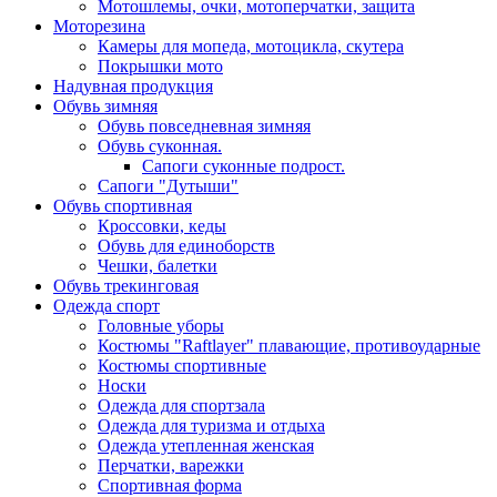
Мотошлемы, очки, мотоперчатки, защита
Моторезина
Камеры для мопеда, мотоцикла, скутера
Покрышки мото
Надувная продукция
Обувь зимняя
Обувь повседневная зимняя
Обувь суконная.
Сапоги суконные подрост.
Сапоги "Дутыши"
Обувь спортивная
Кроссовки, кеды
Обувь для единоборств
Чешки, балетки
Обувь трекинговая
Одежда спорт
Головные уборы
Костюмы "Raftlayer" плавающие, противоударные
Костюмы спортивные
Носки
Одежда для спортзала
Одежда для туризма и отдыха
Одежда утепленная женская
Перчатки, варежки
Спортивная форма