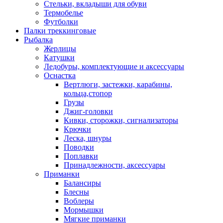
Стельки, вкладыши для обуви
Термобелье
Футболки
Палки треккинговые
Рыбалка
Жерлицы
Катушки
Ледобуры, комплектующие и аксессуары
Оснастка
Вертлюги, застежки, карабины,
кольца,стопор
Грузы
Джиг-головки
Кивки, сторожки, сигнализаторы
Крючки
Леска, шнуры
Поводки
Поплавки
Принадлежности, аксессуары
Приманки
Балансиры
Блесны
Воблеры
Мормышки
Мягкие приманки