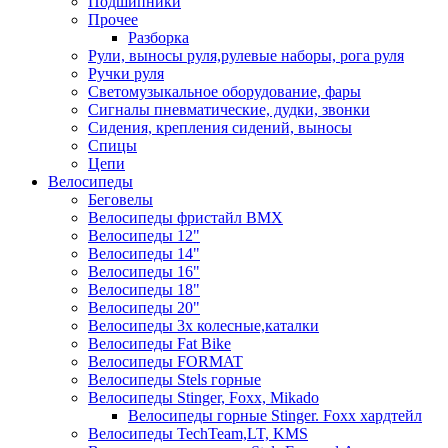
Подшипники
Прочее
Разборка
Рули, выносы руля,рулевые наборы, рога руля
Ручки руля
Светомузыкальное оборудование, фары
Сигналы пневматические, дудки, звонки
Сидения, крепления сидений, выносы
Спицы
Цепи
Велосипеды
Беговелы
Велосипеды фристайл ВМХ
Велосипеды 12"
Велосипеды 14"
Велосипеды 16"
Велосипеды 18"
Велосипеды 20"
Велосипеды 3х колесные,каталки
Велосипеды Fat Bike
Велосипеды FORMAT
Велосипеды Stels горные
Велосипеды Stinger, Foxx, Mikado
Велосипеды горные Stinger. Foxx хардтейл
Велосипеды TechTeam,LT, KMS