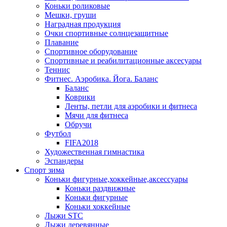
Коньки роликовые
Мешки, груши
Наградная продукция
Очки спортивные солнцезащитные
Плавание
Спортивное оборудование
Спортивные и реабилитационные аксесуары
Теннис
Фитнес. Аэробика. Йога. Баланс
Баланс
Коврики
Ленты, петли для аэробики и фитнеса
Мячи для фитнеса
Обручи
Футбол
FIFA2018
Художественная гимнастика
Эспандеры
Спорт зима
Коньки фигурные,хоккейные,аксессуары
Коньки раздвижные
Коньки фигурные
Коньки хоккейные
Лыжи STC
Лыжи деревянные