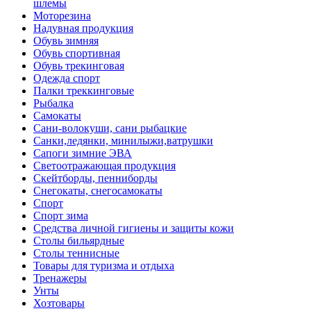
шлемы
Моторезина
Надувная продукция
Обувь зимняя
Обувь спортивная
Обувь трекинговая
Одежда спорт
Палки треккинговые
Рыбалка
Самокаты
Сани-волокуши, сани рыбацкие
Санки,ледянки, минилыжи,ватрушки
Сапоги зимние ЭВА
Светоотражающая продукция
Скейтборды, пенниборды
Снегокаты, снегосамокаты
Спорт
Спорт зима
Средства личной гигиены и защиты кожи
Столы бильярдные
Столы теннисные
Товары для туризма и отдыха
Тренажеры
Унты
Хозтовары