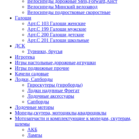
Велосипеды дорожные Stels,Forward,Аист
Велосипеды Минский велозавод
Велосипеды подростковые скоростные
Галоши
Арт.С 103 Галоши женские
Арт.С 199 Галоши мужские
Арт.С 200 Галоши детские
Арт.С 201 Галоши школьные
ДСК
Турники, брусья
Игротека
Игры настольные,дорожные,игрушки
Игры подвижные прочие
Качели садовые
Лодки, Сапборды
Гироскутеры (гироборды)
Лодки надувные Фрегат
Лодочные аксессуары
Сапборды
Лодочные моторы
Мопеды,скутера, мотоциклы,квадроциклы
Мотозапчасти и комплектующие к мопедам, скутерам,
шлемы
АКБ
Лампы