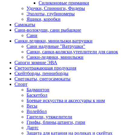
Силиконовые приманки
Удочки, Спинниги, Фидеры
Эхолоты, глубиномеры
Ящики, коробки
Самокаты
Сани-волокуши, сани рыбацкие
Сани
Санки,ледянки, минилыжи,ватрушки
Сани надувные "Ватрушки"
Санки, санки-коляски,утеплители для санок
Санки-ледянки, минилыжи
Сапоги зимние ЭВА
Светоотражающая продукция
Скейтборды, пенниборды
Снегокаты, снегосамокаты
Спорт
Бадминтон
Баскетбол
Боевые искусства и аксессуары к ним
Весы
Волейбол
Гантели, утяжелители
Грифы, блины,штанги, гири
Дартс
Защита для катания на роликах и скейтах