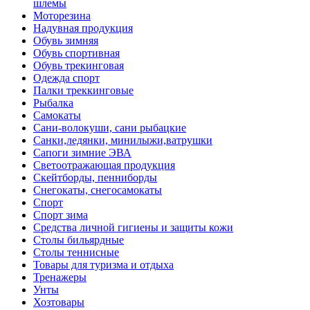
шлемы
Моторезина
Надувная продукция
Обувь зимняя
Обувь спортивная
Обувь трекинговая
Одежда спорт
Палки треккинговые
Рыбалка
Самокаты
Сани-волокуши, сани рыбацкие
Санки,ледянки, минилыжи,ватрушки
Сапоги зимние ЭВА
Светоотражающая продукция
Скейтборды, пенниборды
Снегокаты, снегосамокаты
Спорт
Спорт зима
Средства личной гигиены и защиты кожи
Столы бильярдные
Столы теннисные
Товары для туризма и отдыха
Тренажеры
Унты
Хозтовары