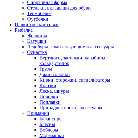
Спортивная форма
Стельки, вкладыши для обуви
Термобелье
Футболки
Палки треккинговые
Рыбалка
Жерлицы
Катушки
Ледобуры, комплектующие и аксессуары
Оснастка
Вертлюги, застежки, карабины,
кольца,стопор
Грузы
Джиг-головки
Кивки, сторожки, сигнализаторы
Крючки
Леска, шнуры
Поводки
Поплавки
Принадлежности, аксессуары
Приманки
Балансиры
Блесны
Воблеры
Мормышки