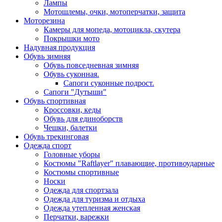
Лампы
Мотошлемы, очки, мотоперчатки, защита
Моторезина
Камеры для мопеда, мотоцикла, скутера
Покрышки мото
Надувная продукция
Обувь зимняя
Обувь повседневная зимняя
Обувь суконная.
Сапоги суконные подрост.
Сапоги "Дутыши"
Обувь спортивная
Кроссовки, кеды
Обувь для единоборств
Чешки, балетки
Обувь трекинговая
Одежда спорт
Головные уборы
Костюмы "Raftlayer" плавающие, противоударные
Костюмы спортивные
Носки
Одежда для спортзала
Одежда для туризма и отдыха
Одежда утепленная женская
Перчатки, варежки