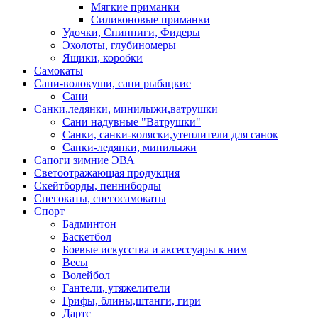
Мягкие приманки
Силиконовые приманки
Удочки, Спинниги, Фидеры
Эхолоты, глубиномеры
Ящики, коробки
Самокаты
Сани-волокуши, сани рыбацкие
Сани
Санки,ледянки, минилыжи,ватрушки
Сани надувные "Ватрушки"
Санки, санки-коляски,утеплители для санок
Санки-ледянки, минилыжи
Сапоги зимние ЭВА
Светоотражающая продукция
Скейтборды, пенниборды
Снегокаты, снегосамокаты
Спорт
Бадминтон
Баскетбол
Боевые искусства и аксессуары к ним
Весы
Волейбол
Гантели, утяжелители
Грифы, блины,штанги, гири
Дартс