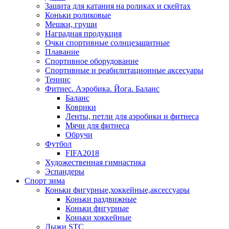
Защита для катания на роликах и скейтах
Коньки роликовые
Мешки, груши
Наградная продукция
Очки спортивные солнцезащитные
Плавание
Спортивное оборудование
Спортивные и реабилитационные аксесуары
Теннис
Фитнес. Аэробика. Йога. Баланс
Баланс
Коврики
Ленты, петли для аэробики и фитнеса
Мячи для фитнеса
Обручи
Футбол
FIFA2018
Художественная гимнастика
Эспандеры
Спорт зима
Коньки фигурные,хоккейные,аксессуары
Коньки раздвижные
Коньки фигурные
Коньки хоккейные
Лыжи STC