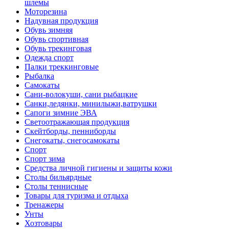
шлемы
Моторезина
Надувная продукция
Обувь зимняя
Обувь спортивная
Обувь трекинговая
Одежда спорт
Палки треккинговые
Рыбалка
Самокаты
Сани-волокуши, сани рыбацкие
Санки,ледянки, минилыжи,ватрушки
Сапоги зимние ЭВА
Светоотражающая продукция
Скейтборды, пенниборды
Снегокаты, снегосамокаты
Спорт
Спорт зима
Средства личной гигиены и защиты кожи
Столы бильярдные
Столы теннисные
Товары для туризма и отдыха
Тренажеры
Унты
Хозтовары