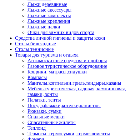
Лыжи деревянные
Лыжные аксессуары
Лыжные комплекты
Лыжные крепления
Лыжные палки
Очки для зимних видов спорта
Средства личной гигиены и защиты кожи
Столы бильярдные
Столы теннисные
Товары для туризма и отдыха
Антимоскитные средства и приборы
Газовое туристическое оборудование
Коврики, матрасы,сидушки
Компасы
Мангалы,коптильни,гриль,тандыры,казаны
Мебель туристическая, садовая, кемпинговая,
гамаки, зонты
Палатки, тенты
Посуда,фляжки,котелки,канистры
Рюкзаки, сумки
Спальные мешки
Спасательные жилеты
Теплоид
Термосы, термосумки, термоэлементы
Фонари