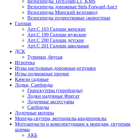
Велосипеды TechTeam,LT, KMS
Велосипеды дорожные Stels,Forward,Аист
Велосипеды Минский велозавод
Велосипеды подростковые скоростные
Галоши
Арт.С 103 Галоши женские
Арт.С 199 Галоши мужские
Арт.С 200 Галоши детские
Арт.С 201 Галоши школьные
ДСК
Турники, брусья
Игротека
Игры настольные,дорожные,игрушки
Игры подвижные прочие
Качели садовые
Лодки, Сапборды
Гироскутеры (гироборды)
Лодки надувные Фрегат
Лодочные аксессуары
Сапборды
Лодочные моторы
Мопеды,скутера, мотоциклы,квадроциклы
Мотозапчасти и комплектующие к мопедам, скутерам,
шлемы
АКБ