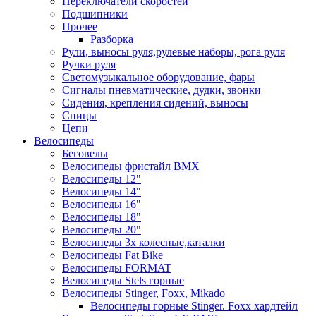
Переключатели скоростей
Подшипники
Прочее
Разборка
Рули, выносы руля,рулевые наборы, рога руля
Ручки руля
Светомузыкальное оборудование, фары
Сигналы пневматические, дудки, звонки
Сидения, крепления сидений, выносы
Спицы
Цепи
Велосипеды
Беговелы
Велосипеды фристайл ВМХ
Велосипеды 12"
Велосипеды 14"
Велосипеды 16"
Велосипеды 18"
Велосипеды 20"
Велосипеды 3х колесные,каталки
Велосипеды Fat Bike
Велосипеды FORMAT
Велосипеды Stels горные
Велосипеды Stinger, Foxx, Mikado
Велосипеды горные Stinger. Foxx хардтейл