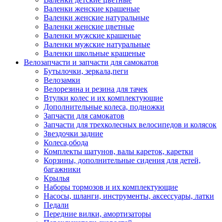
Валенки женские крашеные
Валенки женские натуральные
Валенки женские цветные
Валенки мужские крашеные
Валенки мужские натуральные
Валенки школьные крашеные
Велозапчасти и запчасти для самокатов
Бутылочки, зеркала,пеги
Велозамки
Велорезина и резина для тачек
Втулки колес и их комплектующие
Дополнительные колеса, подножки
Запчасти для самокатов
Запчасти для трехколесных велосипедов и колясок
Звездочки задние
Колеса,обода
Комплекты шатунов, валы кареток, каретки
Корзины, дополнительные сидения для детей,
багажники
Крылья
Наборы тормозов и их комплектующие
Насосы, шланги, инструменты, аксессуары, латки
Педали
Передние вилки, амортизаторы