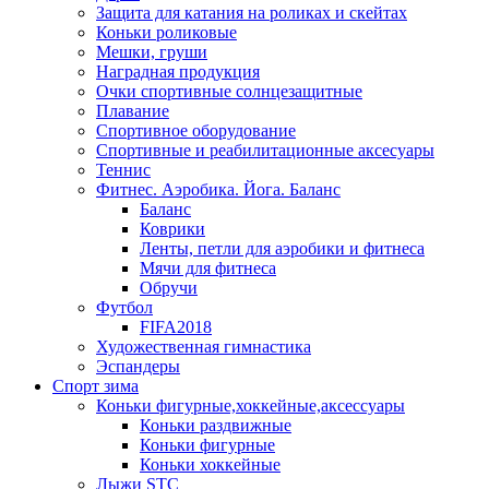
Защита для катания на роликах и скейтах
Коньки роликовые
Мешки, груши
Наградная продукция
Очки спортивные солнцезащитные
Плавание
Спортивное оборудование
Спортивные и реабилитационные аксесуары
Теннис
Фитнес. Аэробика. Йога. Баланс
Баланс
Коврики
Ленты, петли для аэробики и фитнеса
Мячи для фитнеса
Обручи
Футбол
FIFA2018
Художественная гимнастика
Эспандеры
Спорт зима
Коньки фигурные,хоккейные,аксессуары
Коньки раздвижные
Коньки фигурные
Коньки хоккейные
Лыжи STC