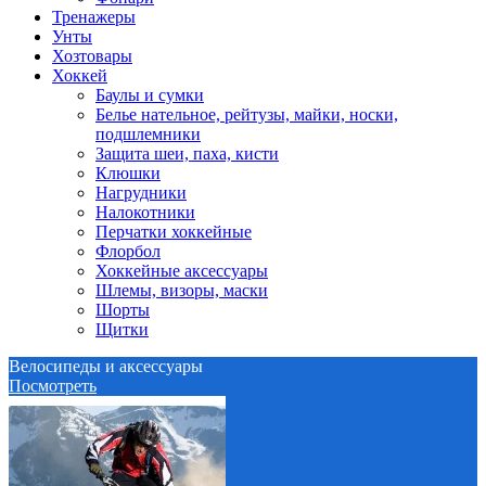
Тренажеры
Унты
Хозтовары
Хоккей
Баулы и сумки
Белье нательное, рейтузы, майки, носки,
подшлемники
Защита шеи, паха, кисти
Клюшки
Нагрудники
Налокотники
Перчатки хоккейные
Флорбол
Хоккейные аксессуары
Шлемы, визоры, маски
Шорты
Щитки
Велосипеды и аксессуары
Посмотреть