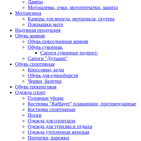
Лампы
Мотошлемы, очки, мотоперчатки, защита
Моторезина
Камеры для мопеда, мотоцикла, скутера
Покрышки мото
Надувная продукция
Обувь зимняя
Обувь повседневная зимняя
Обувь суконная.
Сапоги суконные подрост.
Сапоги "Дутыши"
Обувь спортивная
Кроссовки, кеды
Обувь для единоборств
Чешки, балетки
Обувь трекинговая
Одежда спорт
Головные уборы
Костюмы "Raftlayer" плавающие, противоударные
Костюмы спортивные
Носки
Одежда для спортзала
Одежда для туризма и отдыха
Одежда утепленная женская
Перчатки, варежки