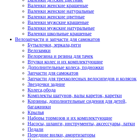
Валенки женские крашеные
Валенки женские натуральные
Валенки женские цветные
Валенки мужские крашеные
Валенки мужские натуральные
Валенки школьные крашеные
Велозапчасти и запчасти для самокатов
Бутылочки, зеркала,пеги
Велозамки
Велорезина и резина для тачек
Втулки колес и их комплектующие
Дополнительные колеса, подножки
Запчасти для самокатов
Запчасти для трехколесных велосипедов и колясок
Звездочки задние
Колеса,обода
Комплекты шатунов, валы кареток, каретки
Корзины, дополнительные сидения для детей,
багажники
Крылья
Наборы тормозов и их комплектующие
Насосы, шланги, инструменты, аксессуары, латки
Педали
Передние вилки, амортизаторы