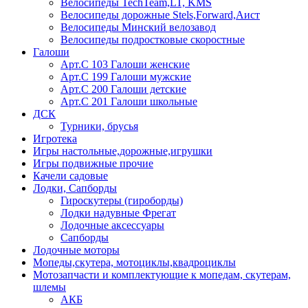
Велосипеды TechTeam,LT, KMS
Велосипеды дорожные Stels,Forward,Аист
Велосипеды Минский велозавод
Велосипеды подростковые скоростные
Галоши
Арт.С 103 Галоши женские
Арт.С 199 Галоши мужские
Арт.С 200 Галоши детские
Арт.С 201 Галоши школьные
ДСК
Турники, брусья
Игротека
Игры настольные,дорожные,игрушки
Игры подвижные прочие
Качели садовые
Лодки, Сапборды
Гироскутеры (гироборды)
Лодки надувные Фрегат
Лодочные аксессуары
Сапборды
Лодочные моторы
Мопеды,скутера, мотоциклы,квадроциклы
Мотозапчасти и комплектующие к мопедам, скутерам,
шлемы
АКБ