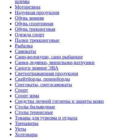
шлемы
Моторезина
Надувная продукция
Обувь зимняя
Обувь спортивная
Обувь трекинговая
Одежда спорт
Палки треккинговые
Рыбалка
Самокаты
Сани-волокуши, сани рыбацкие
Санки,ледянки, минилыжи,ватрушки
Сапоги зимние ЭВА
Светоотражающая продукция
Скейтборды, пенниборды
Снегокаты, снегосамокаты
Спорт
Спорт зима
Средства личной гигиены и защиты кожи
Столы бильярдные
Столы теннисные
Товары для туризма и отдыха
Тренажеры
Унты
Хозтовары