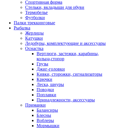
Спортивная форма
Стельки, вкладыши для обуви
Термобелье
Футболки
Палки треккинговые
Рыбалка
Жерлицы
Катушки
Ледобуры, комплектующие и аксессуары
Оснастка
Вертлюги, застежки, карабины,
кольца,стопор
Грузы
Джиг-головки
Кивки, сторожки, сигнализаторы
Крючки
Леска, шнуры
Поводки
Поплавки
Принадлежности, аксессуары
Приманки
Балансиры
Блесны
Воблеры
Мормышки