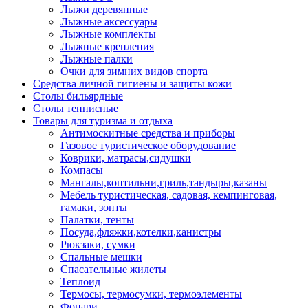
Лыжи деревянные
Лыжные аксессуары
Лыжные комплекты
Лыжные крепления
Лыжные палки
Очки для зимних видов спорта
Средства личной гигиены и защиты кожи
Столы бильярдные
Столы теннисные
Товары для туризма и отдыха
Антимоскитные средства и приборы
Газовое туристическое оборудование
Коврики, матрасы,сидушки
Компасы
Мангалы,коптильни,гриль,тандыры,казаны
Мебель туристическая, садовая, кемпинговая,
гамаки, зонты
Палатки, тенты
Посуда,фляжки,котелки,канистры
Рюкзаки, сумки
Спальные мешки
Спасательные жилеты
Теплоид
Термосы, термосумки, термоэлементы
Фонари