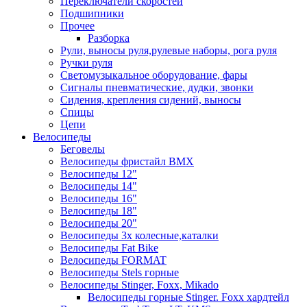
Переключатели скоростей
Подшипники
Прочее
Разборка
Рули, выносы руля,рулевые наборы, рога руля
Ручки руля
Светомузыкальное оборудование, фары
Сигналы пневматические, дудки, звонки
Сидения, крепления сидений, выносы
Спицы
Цепи
Велосипеды
Беговелы
Велосипеды фристайл ВМХ
Велосипеды 12"
Велосипеды 14"
Велосипеды 16"
Велосипеды 18"
Велосипеды 20"
Велосипеды 3х колесные,каталки
Велосипеды Fat Bike
Велосипеды FORMAT
Велосипеды Stels горные
Велосипеды Stinger, Foxx, Mikado
Велосипеды горные Stinger. Foxx хардтейл