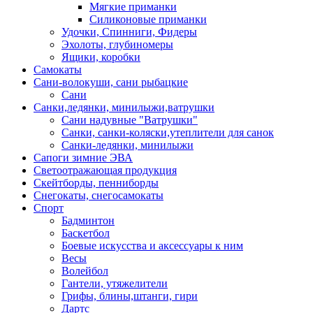
Мягкие приманки
Силиконовые приманки
Удочки, Спинниги, Фидеры
Эхолоты, глубиномеры
Ящики, коробки
Самокаты
Сани-волокуши, сани рыбацкие
Сани
Санки,ледянки, минилыжи,ватрушки
Сани надувные "Ватрушки"
Санки, санки-коляски,утеплители для санок
Санки-ледянки, минилыжи
Сапоги зимние ЭВА
Светоотражающая продукция
Скейтборды, пенниборды
Снегокаты, снегосамокаты
Спорт
Бадминтон
Баскетбол
Боевые искусства и аксессуары к ним
Весы
Волейбол
Гантели, утяжелители
Грифы, блины,штанги, гири
Дартс