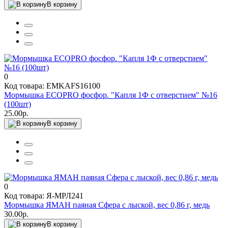
В корзину
0
Код товара: EMKAFS16100
Мормышка ECOPRO фосфор. "Капля 1Ф с отверстием" №16
(100шт)
25.00р.
В корзину
0
Код товара: Я-МРЛ241
Мормышка ЯМАН паяная Сфера с лыской, вес 0,86 г, медь
30.00р.
В корзину