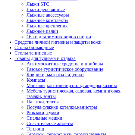
Лыжи STC
Лыжи деревянные
Лыжные аксессуары
Лыжные комплекты
Лыжные крепления
Лыжные палки
Очки для зимних видов спорта
Средства личной гигиены и защиты кожи
Столы бильярдные
Столы теннисные
Товары для туризма и отдыха
Антимоскитные средства и приборы
Газовое туристическое оборудование
Коврики, матрасы,сидушки
Компасы
Мангалы,коптильни,гриль,тандыры,казаны
Мебель туристическая, садовая, кемпинговая,
гамаки, зонты
Палатки, тенты
Посуда,фляжки,котелки,канистры
Рюкзаки, сумки
Спальные мешки
Спасательные жилеты
Теплоид
Термосы, термосумки, термоэлементы