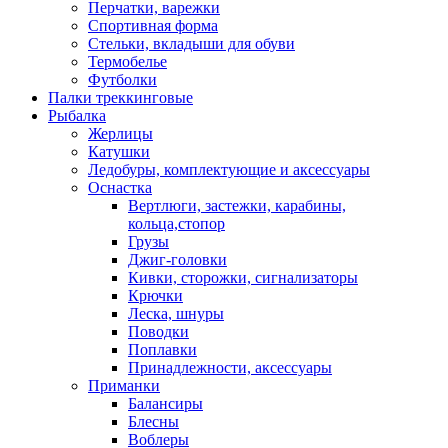
Перчатки, варежки
Спортивная форма
Стельки, вкладыши для обуви
Термобелье
Футболки
Палки треккинговые
Рыбалка
Жерлицы
Катушки
Ледобуры, комплектующие и аксессуары
Оснастка
Вертлюги, застежки, карабины,
кольца,стопор
Грузы
Джиг-головки
Кивки, сторожки, сигнализаторы
Крючки
Леска, шнуры
Поводки
Поплавки
Принадлежности, аксессуары
Приманки
Балансиры
Блесны
Воблеры