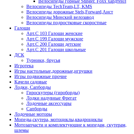
Велосипеды горные Stinger. Foxx хардтейл
Велосипеды TechTeam,LT, KMS
Велосипеды дорожные Stels,Forward,Аист
Велосипеды Минский велозавод
Велосипеды подростковые скоростные
Галоши
Арт.С 103 Галоши женские
Арт.С 199 Галоши мужские
Арт.С 200 Галоши детские
Арт.С 201 Галоши школьные
ДСК
Турники, брусья
Игротека
Игры настольные,дорожные,игрушки
Игры подвижные прочие
Качели садовые
Лодки, Сапборды
Гироскутеры (гироборды)
Лодки надувные Фрегат
Лодочные аксессуары
Сапборды
Лодочные моторы
Мопеды,скутера, мотоциклы,квадроциклы
Мотозапчасти и комплектующие к мопедам, скутерам,
шлемы