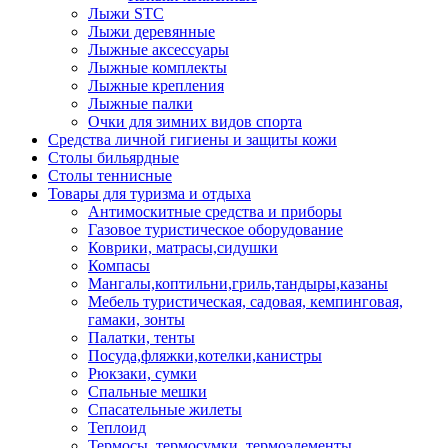
Лыжи STC
Лыжи деревянные
Лыжные аксессуары
Лыжные комплекты
Лыжные крепления
Лыжные палки
Очки для зимних видов спорта
Средства личной гигиены и защиты кожи
Столы бильярдные
Столы теннисные
Товары для туризма и отдыха
Антимоскитные средства и приборы
Газовое туристическое оборудование
Коврики, матрасы,сидушки
Компасы
Мангалы,коптильни,гриль,тандыры,казаны
Мебель туристическая, садовая, кемпинговая,
гамаки, зонты
Палатки, тенты
Посуда,фляжки,котелки,канистры
Рюкзаки, сумки
Спальные мешки
Спасательные жилеты
Теплоид
Термосы, термосумки, термоэлементы