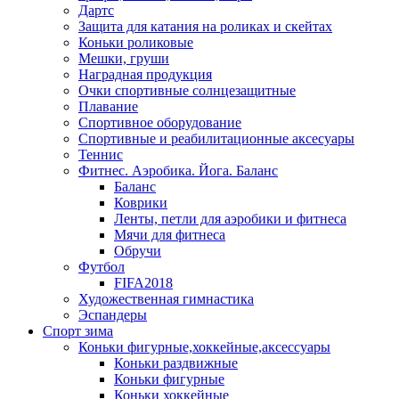
Дартс
Защита для катания на роликах и скейтах
Коньки роликовые
Мешки, груши
Наградная продукция
Очки спортивные солнцезащитные
Плавание
Спортивное оборудование
Спортивные и реабилитационные аксесуары
Теннис
Фитнес. Аэробика. Йога. Баланс
Баланс
Коврики
Ленты, петли для аэробики и фитнеса
Мячи для фитнеса
Обручи
Футбол
FIFA2018
Художественная гимнастика
Эспандеры
Спорт зима
Коньки фигурные,хоккейные,аксессуары
Коньки раздвижные
Коньки фигурные
Коньки хоккейные