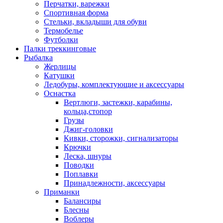
Перчатки, варежки
Спортивная форма
Стельки, вкладыши для обуви
Термобелье
Футболки
Палки треккинговые
Рыбалка
Жерлицы
Катушки
Ледобуры, комплектующие и аксессуары
Оснастка
Вертлюги, застежки, карабины,
кольца,стопор
Грузы
Джиг-головки
Кивки, сторожки, сигнализаторы
Крючки
Леска, шнуры
Поводки
Поплавки
Принадлежности, аксессуары
Приманки
Балансиры
Блесны
Воблеры