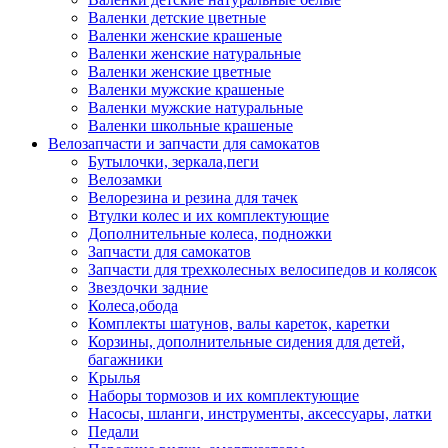
Валенки детские цветные
Валенки женские крашеные
Валенки женские натуральные
Валенки женские цветные
Валенки мужские крашеные
Валенки мужские натуральные
Валенки школьные крашеные
Велозапчасти и запчасти для самокатов
Бутылочки, зеркала,пеги
Велозамки
Велорезина и резина для тачек
Втулки колес и их комплектующие
Дополнительные колеса, подножки
Запчасти для самокатов
Запчасти для трехколесных велосипедов и колясок
Звездочки задние
Колеса,обода
Комплекты шатунов, валы кареток, каретки
Корзины, дополнительные сидения для детей,
багажники
Крылья
Наборы тормозов и их комплектующие
Насосы, шланги, инструменты, аксессуары, латки
Педали