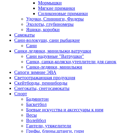
Мормышки
Мягкие приманки
Силиконовые приманки
Удочки, Спинниги, Фидеры
Эхолоты, глубиномеры
Ящики, коробки
Самокаты
Сани-волокуши, сани рыбацкие
Сани
Санки,ледянки, минилыжи,ватрушки
Сани надувные "Ватрушки"
Санки, санки-коляски,утеплители для санок
Санки-ледянки, минилыжи
Сапоги зимние ЭВА
Светоотражающая продукция
Скейтборды, пенниборды
Снегокаты, снегосамокаты
Спорт
Бадминтон
Баскетбол
Боевые искусства и аксессуары к ним
Весы
Волейбол
Гантели, утяжелители
Грифы, блины,штанги, гири