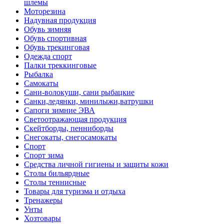
шлемы
Моторезина
Надувная продукция
Обувь зимняя
Обувь спортивная
Обувь трекинговая
Одежда спорт
Палки треккинговые
Рыбалка
Самокаты
Сани-волокуши, сани рыбацкие
Санки,ледянки, минилыжи,ватрушки
Сапоги зимние ЭВА
Светоотражающая продукция
Скейтборды, пенниборды
Снегокаты, снегосамокаты
Спорт
Спорт зима
Средства личной гигиены и защиты кожи
Столы бильярдные
Столы теннисные
Товары для туризма и отдыха
Тренажеры
Унты
Хозтовары