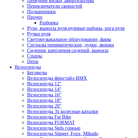
Передние вилки, амортизаторы
Переключатели скоростей
Подшипники
Прочее
Разборка
Рули, выносы руля,рулевые наборы, рога руля
Ручки руля
Светомузыкальное оборудование, фары
Сигналы пневматические, дудки, звонки
Сидения, крепления сидений, выносы
Спицы
Цепи
Велосипеды
Беговелы
Велосипеды фристайл ВМХ
Велосипеды 12"
Велосипеды 14"
Велосипеды 16"
Велосипеды 18"
Велосипеды 20"
Велосипеды 3х колесные,каталки
Велосипеды Fat Bike
Велосипеды FORMAT
Велосипеды Stels горные
Велосипеды Stinger, Foxx, Mikado