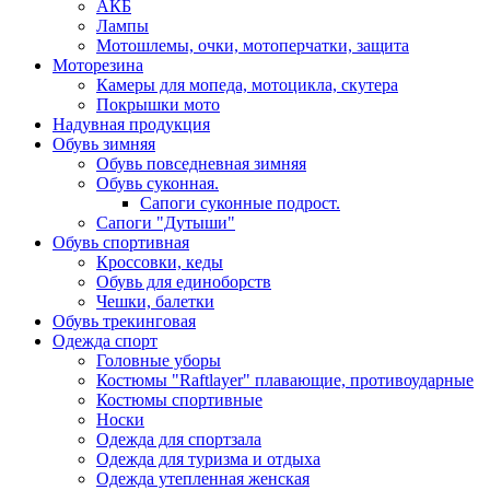
АКБ
Лампы
Мотошлемы, очки, мотоперчатки, защита
Моторезина
Камеры для мопеда, мотоцикла, скутера
Покрышки мото
Надувная продукция
Обувь зимняя
Обувь повседневная зимняя
Обувь суконная.
Сапоги суконные подрост.
Сапоги "Дутыши"
Обувь спортивная
Кроссовки, кеды
Обувь для единоборств
Чешки, балетки
Обувь трекинговая
Одежда спорт
Головные уборы
Костюмы "Raftlayer" плавающие, противоударные
Костюмы спортивные
Носки
Одежда для спортзала
Одежда для туризма и отдыха
Одежда утепленная женская