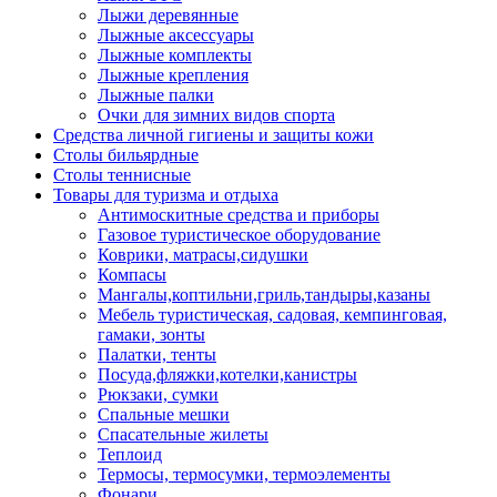
Лыжи деревянные
Лыжные аксессуары
Лыжные комплекты
Лыжные крепления
Лыжные палки
Очки для зимних видов спорта
Средства личной гигиены и защиты кожи
Столы бильярдные
Столы теннисные
Товары для туризма и отдыха
Антимоскитные средства и приборы
Газовое туристическое оборудование
Коврики, матрасы,сидушки
Компасы
Мангалы,коптильни,гриль,тандыры,казаны
Мебель туристическая, садовая, кемпинговая,
гамаки, зонты
Палатки, тенты
Посуда,фляжки,котелки,канистры
Рюкзаки, сумки
Спальные мешки
Спасательные жилеты
Теплоид
Термосы, термосумки, термоэлементы
Фонари