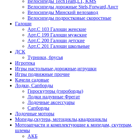
Велосипеды TechTeam,LT, KMS
Велосипеды дорожные Stels,Forward,Аист
Велосипеды Минский велозавод
Велосипеды подростковые скоростные
Галоши
Арт.С 103 Галоши женские
Арт.С 199 Галоши мужские
Арт.С 200 Галоши детские
Арт.С 201 Галоши школьные
ДСК
Турники, брусья
Игротека
Игры настольные,дорожные,игрушки
Игры подвижные прочие
Качели садовые
Лодки, Сапборды
Гироскутеры (гироборды)
Лодки надувные Фрегат
Лодочные аксессуары
Сапборды
Лодочные моторы
Мопеды,скутера, мотоциклы,квадроциклы
Мотозапчасти и комплектующие к мопедам, скутерам,
шлемы
АКБ