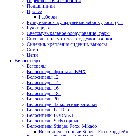
Переключатели скоростей
Подшипники
Прочее
Разборка
Рули, выносы руля,рулевые наборы, рога руля
Ручки руля
Светомузыкальное оборудование, фары
Сигналы пневматические, дудки, звонки
Сидения, крепления сидений, выносы
Спицы
Цепи
Велосипеды
Беговелы
Велосипеды фристайл ВМХ
Велосипеды 12"
Велосипеды 14"
Велосипеды 16"
Велосипеды 18"
Велосипеды 20"
Велосипеды 3х колесные,каталки
Велосипеды Fat Bike
Велосипеды FORMAT
Велосипеды Stels горные
Велосипеды Stinger, Foxx, Mikado
Велосипеды горные Stinger. Foxx хардтейл