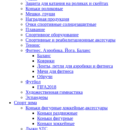
Защита для катания на роликах и скейтах
Коньки роликовые
Мешки, груши
Наградная продукция
Очки спортивные солнцезащитные
Плавание
Спортивное оборудование
Спортивные и реабилитационные аксесуары
Теннис
Фитнес. Аэробика. Йога. Баланс
Баланс
Коврики
Ленты, петли для аэробики и фитнеса
Мячи для фитнеса
Обручи
Футбол
FIFA2018
Художественная гимнастика
Эспандеры
Спорт зима
Коньки фигурные,хоккейные,аксессуары
Коньки раздвижные
Коньки фигурные
Коньки хоккейные
Лыжи STC