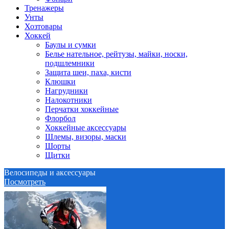
Тренажеры
Унты
Хозтовары
Хоккей
Баулы и сумки
Белье нательное, рейтузы, майки, носки,
подшлемники
Защита шеи, паха, кисти
Клюшки
Нагрудники
Налокотники
Перчатки хоккейные
Флорбол
Хоккейные аксессуары
Шлемы, визоры, маски
Шорты
Щитки
Велосипеды и аксессуары
Посмотреть