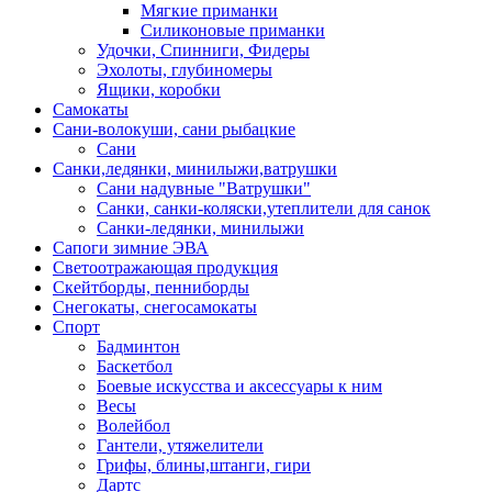
Мягкие приманки
Силиконовые приманки
Удочки, Спинниги, Фидеры
Эхолоты, глубиномеры
Ящики, коробки
Самокаты
Сани-волокуши, сани рыбацкие
Сани
Санки,ледянки, минилыжи,ватрушки
Сани надувные "Ватрушки"
Санки, санки-коляски,утеплители для санок
Санки-ледянки, минилыжи
Сапоги зимние ЭВА
Светоотражающая продукция
Скейтборды, пенниборды
Снегокаты, снегосамокаты
Спорт
Бадминтон
Баскетбол
Боевые искусства и аксессуары к ним
Весы
Волейбол
Гантели, утяжелители
Грифы, блины,штанги, гири
Дартс