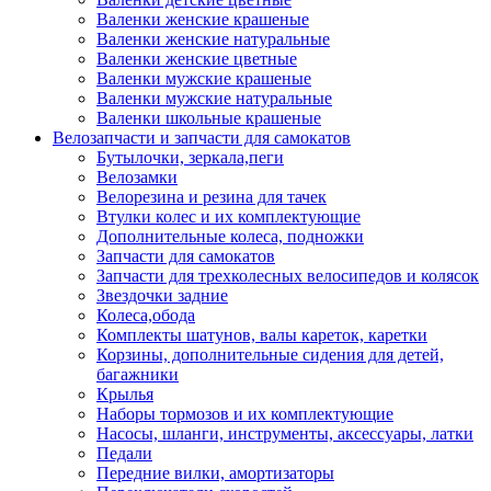
Валенки женские крашеные
Валенки женские натуральные
Валенки женские цветные
Валенки мужские крашеные
Валенки мужские натуральные
Валенки школьные крашеные
Велозапчасти и запчасти для самокатов
Бутылочки, зеркала,пеги
Велозамки
Велорезина и резина для тачек
Втулки колес и их комплектующие
Дополнительные колеса, подножки
Запчасти для самокатов
Запчасти для трехколесных велосипедов и колясок
Звездочки задние
Колеса,обода
Комплекты шатунов, валы кареток, каретки
Корзины, дополнительные сидения для детей,
багажники
Крылья
Наборы тормозов и их комплектующие
Насосы, шланги, инструменты, аксессуары, латки
Педали
Передние вилки, амортизаторы