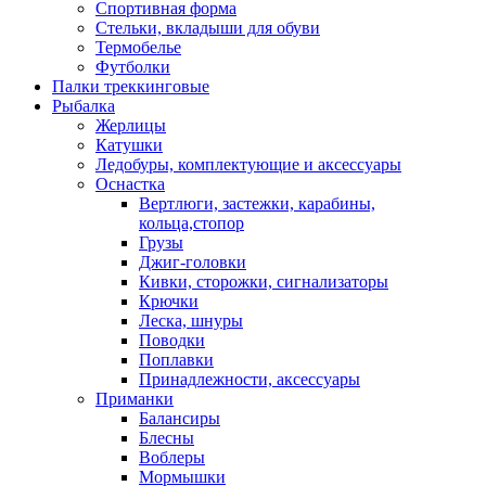
Спортивная форма
Стельки, вкладыши для обуви
Термобелье
Футболки
Палки треккинговые
Рыбалка
Жерлицы
Катушки
Ледобуры, комплектующие и аксессуары
Оснастка
Вертлюги, застежки, карабины,
кольца,стопор
Грузы
Джиг-головки
Кивки, сторожки, сигнализаторы
Крючки
Леска, шнуры
Поводки
Поплавки
Принадлежности, аксессуары
Приманки
Балансиры
Блесны
Воблеры
Мормышки