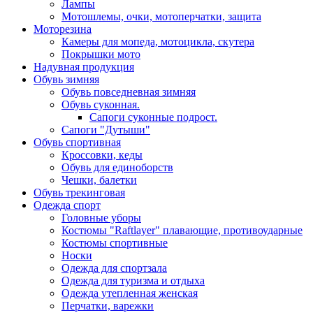
Лампы
Мотошлемы, очки, мотоперчатки, защита
Моторезина
Камеры для мопеда, мотоцикла, скутера
Покрышки мото
Надувная продукция
Обувь зимняя
Обувь повседневная зимняя
Обувь суконная.
Сапоги суконные подрост.
Сапоги "Дутыши"
Обувь спортивная
Кроссовки, кеды
Обувь для единоборств
Чешки, балетки
Обувь трекинговая
Одежда спорт
Головные уборы
Костюмы "Raftlayer" плавающие, противоударные
Костюмы спортивные
Носки
Одежда для спортзала
Одежда для туризма и отдыха
Одежда утепленная женская
Перчатки, варежки