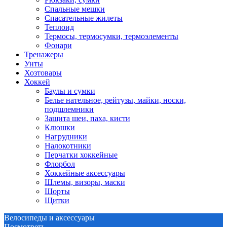
Спальные мешки
Спасательные жилеты
Теплоид
Термосы, термосумки, термоэлементы
Фонари
Тренажеры
Унты
Хозтовары
Хоккей
Баулы и сумки
Белье нательное, рейтузы, майки, носки,
подшлемники
Защита шеи, паха, кисти
Клюшки
Нагрудники
Налокотники
Перчатки хоккейные
Флорбол
Хоккейные аксессуары
Шлемы, визоры, маски
Шорты
Щитки
Велосипеды и аксессуары
Посмотреть