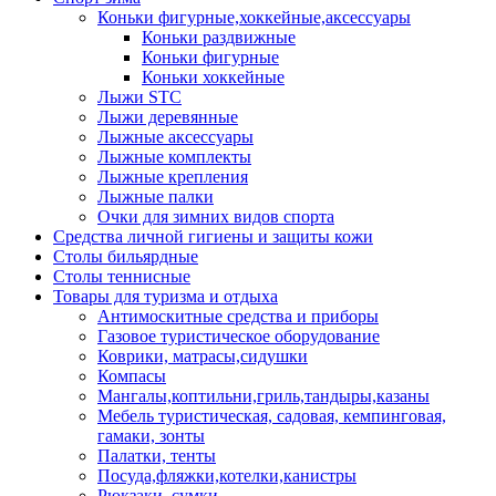
Коньки фигурные,хоккейные,аксессуары
Коньки раздвижные
Коньки фигурные
Коньки хоккейные
Лыжи STC
Лыжи деревянные
Лыжные аксессуары
Лыжные комплекты
Лыжные крепления
Лыжные палки
Очки для зимних видов спорта
Средства личной гигиены и защиты кожи
Столы бильярдные
Столы теннисные
Товары для туризма и отдыха
Антимоскитные средства и приборы
Газовое туристическое оборудование
Коврики, матрасы,сидушки
Компасы
Мангалы,коптильни,гриль,тандыры,казаны
Мебель туристическая, садовая, кемпинговая,
гамаки, зонты
Палатки, тенты
Посуда,фляжки,котелки,канистры
Рюкзаки, сумки