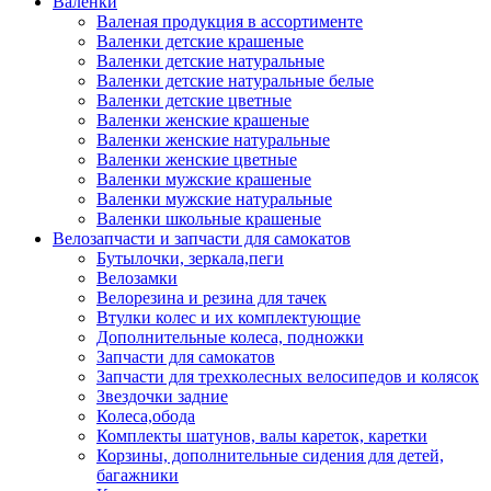
Валенки
Валеная продукция в ассортименте
Валенки детские крашеные
Валенки детские натуральные
Валенки детские натуральные белые
Валенки детские цветные
Валенки женские крашеные
Валенки женские натуральные
Валенки женские цветные
Валенки мужские крашеные
Валенки мужские натуральные
Валенки школьные крашеные
Велозапчасти и запчасти для самокатов
Бутылочки, зеркала,пеги
Велозамки
Велорезина и резина для тачек
Втулки колес и их комплектующие
Дополнительные колеса, подножки
Запчасти для самокатов
Запчасти для трехколесных велосипедов и колясок
Звездочки задние
Колеса,обода
Комплекты шатунов, валы кареток, каретки
Корзины, дополнительные сидения для детей,
багажники