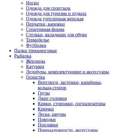
Носки
Одежда для спортзала
Одежда для туризма и отдыха
Одежда утепленная женская
Перчатки, варежки
Спортивная форма
Стельки, вкладыши для обуви
Термобелье
Футболки
Палки треккинговые
Рыбалка
Жерлицы
Катушки
Ледобуры, комплектующие и аксессуары
Оснастка
Вертлюги, застежки, карабины,
кольца,стопор
Грузы
Джиг-головки
Кивки, сторожки, сигнализаторы
Крючки
Леска, шнуры
Поводки
Поплавки
Принадлежности, аксессуары