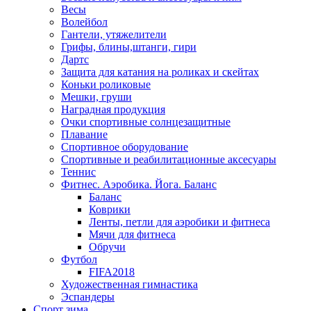
Весы
Волейбол
Гантели, утяжелители
Грифы, блины,штанги, гири
Дартс
Защита для катания на роликах и скейтах
Коньки роликовые
Мешки, груши
Наградная продукция
Очки спортивные солнцезащитные
Плавание
Спортивное оборудование
Спортивные и реабилитационные аксесуары
Теннис
Фитнес. Аэробика. Йога. Баланс
Баланс
Коврики
Ленты, петли для аэробики и фитнеса
Мячи для фитнеса
Обручи
Футбол
FIFA2018
Художественная гимнастика
Эспандеры
Спорт зима