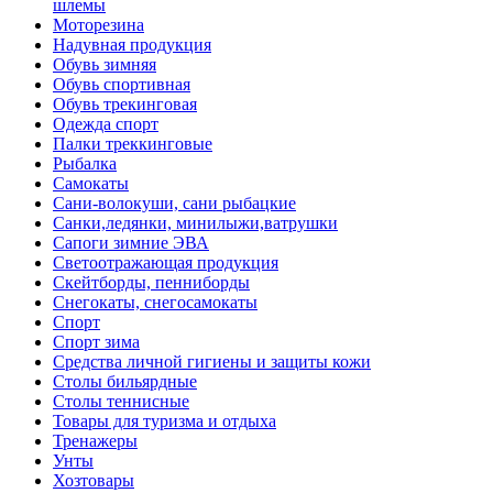
шлемы
Моторезина
Надувная продукция
Обувь зимняя
Обувь спортивная
Обувь трекинговая
Одежда спорт
Палки треккинговые
Рыбалка
Самокаты
Сани-волокуши, сани рыбацкие
Санки,ледянки, минилыжи,ватрушки
Сапоги зимние ЭВА
Светоотражающая продукция
Скейтборды, пенниборды
Снегокаты, снегосамокаты
Спорт
Спорт зима
Средства личной гигиены и защиты кожи
Столы бильярдные
Столы теннисные
Товары для туризма и отдыха
Тренажеры
Унты
Хозтовары