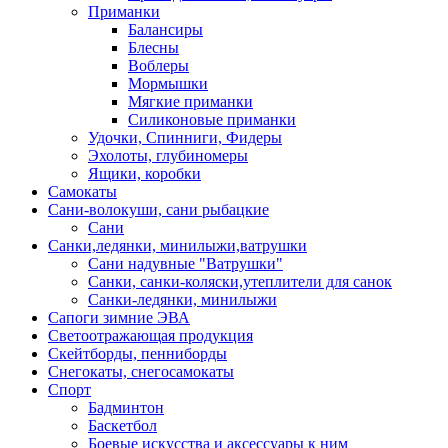
Приманки
Балансиры
Блесны
Воблеры
Мормышки
Мягкие приманки
Силиконовые приманки
Удочки, Спинниги, Фидеры
Эхолоты, глубиномеры
Ящики, коробки
Самокаты
Сани-волокуши, сани рыбацкие
Сани
Санки,ледянки, минилыжи,ватрушки
Сани надувные "Ватрушки"
Санки, санки-коляски,утеплители для санок
Санки-ледянки, минилыжи
Сапоги зимние ЭВА
Светоотражающая продукция
Скейтборды, пенниборды
Снегокаты, снегосамокаты
Спорт
Бадминтон
Баскетбол
Боевые искусства и аксессуары к ним