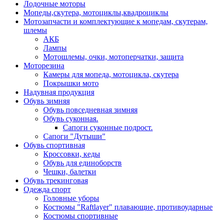
Лодочные моторы
Мопеды,скутера, мотоциклы,квадроциклы
Мотозапчасти и комплектующие к мопедам, скутерам,
шлемы
АКБ
Лампы
Мотошлемы, очки, мотоперчатки, защита
Моторезина
Камеры для мопеда, мотоцикла, скутера
Покрышки мото
Надувная продукция
Обувь зимняя
Обувь повседневная зимняя
Обувь суконная.
Сапоги суконные подрост.
Сапоги "Дутыши"
Обувь спортивная
Кроссовки, кеды
Обувь для единоборств
Чешки, балетки
Обувь трекинговая
Одежда спорт
Головные уборы
Костюмы "Raftlayer" плавающие, противоударные
Костюмы спортивные