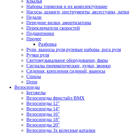
Крылья
Наборы тормозов и их комплектующие
Насосы, шланги, инструменты, аксессуары, латки
Педали
Передние вилки, амортизаторы
Переключатели скоростей
Подшипники
Прочее
Разборка
Рули, выносы руля,рулевые наборы, рога руля
Ручки руля
Светомузыкальное оборудование, фары
Сигналы пневматические, дудки, звонки
Сидения, крепления сидений, выносы
Спицы
Цепи
Велосипеды
Беговелы
Велосипеды фристайл ВМХ
Велосипеды 12"
Велосипеды 14"
Велосипеды 16"
Велосипеды 18"
Велосипеды 20"
Велосипеды 3х колесные,каталки