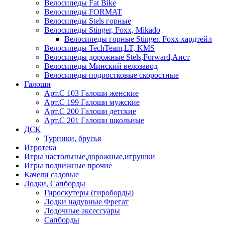
Велосипеды Fat Bike
Велосипеды FORMAT
Велосипеды Stels горные
Велосипеды Stinger, Foxx, Mikado
Велосипеды горные Stinger. Foxx хардтейл
Велосипеды TechTeam,LT, KMS
Велосипеды дорожные Stels,Forward,Аист
Велосипеды Минский велозавод
Велосипеды подростковые скоростные
Галоши
Арт.С 103 Галоши женские
Арт.С 199 Галоши мужские
Арт.С 200 Галоши детские
Арт.С 201 Галоши школьные
ДСК
Турники, брусья
Игротека
Игры настольные,дорожные,игрушки
Игры подвижные прочие
Качели садовые
Лодки, Сапборды
Гироскутеры (гироборды)
Лодки надувные Фрегат
Лодочные аксессуары
Сапборды