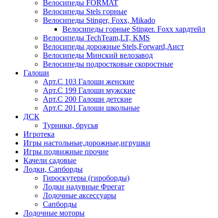
Велосипеды FORMAT
Велосипеды Stels горные
Велосипеды Stinger, Foxx, Mikado
Велосипеды горные Stinger. Foxx хардтейл
Велосипеды TechTeam,LT, KMS
Велосипеды дорожные Stels,Forward,Аист
Велосипеды Минский велозавод
Велосипеды подростковые скоростные
Галоши
Арт.С 103 Галоши женские
Арт.С 199 Галоши мужские
Арт.С 200 Галоши детские
Арт.С 201 Галоши школьные
ДСК
Турники, брусья
Игротека
Игры настольные,дорожные,игрушки
Игры подвижные прочие
Качели садовые
Лодки, Сапборды
Гироскутеры (гироборды)
Лодки надувные Фрегат
Лодочные аксессуары
Сапборды
Лодочные моторы