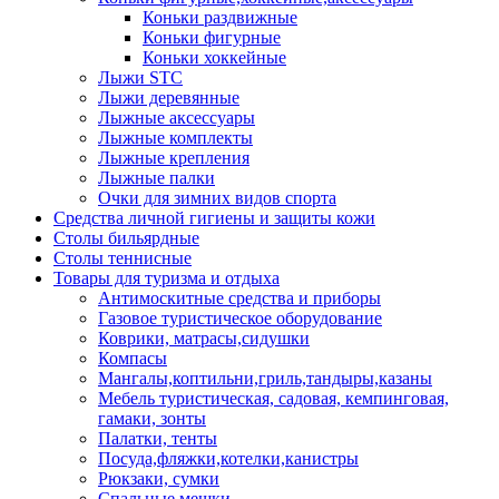
Коньки раздвижные
Коньки фигурные
Коньки хоккейные
Лыжи STC
Лыжи деревянные
Лыжные аксессуары
Лыжные комплекты
Лыжные крепления
Лыжные палки
Очки для зимних видов спорта
Средства личной гигиены и защиты кожи
Столы бильярдные
Столы теннисные
Товары для туризма и отдыха
Антимоскитные средства и приборы
Газовое туристическое оборудование
Коврики, матрасы,сидушки
Компасы
Мангалы,коптильни,гриль,тандыры,казаны
Мебель туристическая, садовая, кемпинговая,
гамаки, зонты
Палатки, тенты
Посуда,фляжки,котелки,канистры
Рюкзаки, сумки
Спальные мешки