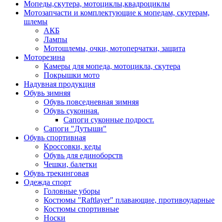
Мопеды,скутера, мотоциклы,квадроциклы
Мотозапчасти и комплектующие к мопедам, скутерам,
шлемы
АКБ
Лампы
Мотошлемы, очки, мотоперчатки, защита
Моторезина
Камеры для мопеда, мотоцикла, скутера
Покрышки мото
Надувная продукция
Обувь зимняя
Обувь повседневная зимняя
Обувь суконная.
Сапоги суконные подрост.
Сапоги "Дутыши"
Обувь спортивная
Кроссовки, кеды
Обувь для единоборств
Чешки, балетки
Обувь трекинговая
Одежда спорт
Головные уборы
Костюмы "Raftlayer" плавающие, противоударные
Костюмы спортивные
Носки