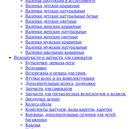
Валеная продукция в ассортименте
Валенки детские крашеные
Валенки детские натуральные
Валенки детские натуральные белые
Валенки детские цветные
Валенки женские крашеные
Валенки женские натуральные
Валенки женские цветные
Валенки мужские крашеные
Валенки мужские натуральные
Валенки школьные крашеные
Велозапчасти и запчасти для самокатов
Бутылочки, зеркала,пеги
Велозамки
Велорезина и резина для тачек
Втулки колес и их комплектующие
Дополнительные колеса, подножки
Запчасти для самокатов
Запчасти для трехколесных велосипедов и колясок
Звездочки задние
Колеса,обода
Комплекты шатунов, валы кареток, каретки
Корзины, дополнительные сидения для детей,
багажники
Крылья