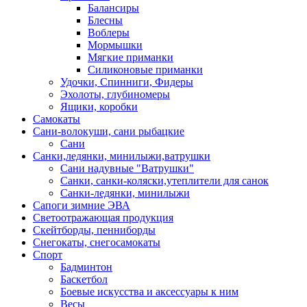
Балансиры
Блесны
Воблеры
Мормышки
Мягкие приманки
Силиконовые приманки
Удочки, Спинниги, Фидеры
Эхолоты, глубиномеры
Ящики, коробки
Самокаты
Сани-волокуши, сани рыбацкие
Сани
Санки,ледянки, минилыжи,ватрушки
Сани надувные "Ватрушки"
Санки, санки-коляски,утеплители для санок
Санки-ледянки, минилыжи
Сапоги зимние ЭВА
Светоотражающая продукция
Скейтборды, пенниборды
Снегокаты, снегосамокаты
Спорт
Бадминтон
Баскетбол
Боевые искусства и аксессуары к ним
Весы