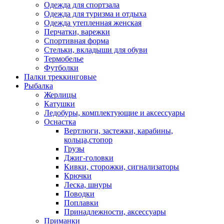
Одежда для спортзала
Одежда для туризма и отдыха
Одежда утепленная женская
Перчатки, варежки
Спортивная форма
Стельки, вкладыши для обуви
Термобелье
Футболки
Палки треккинговые
Рыбалка
Жерлицы
Катушки
Ледобуры, комплектующие и аксессуары
Оснастка
Вертлюги, застежки, карабины,
кольца,стопор
Грузы
Джиг-головки
Кивки, сторожки, сигнализаторы
Крючки
Леска, шнуры
Поводки
Поплавки
Принадлежности, аксессуары
Приманки