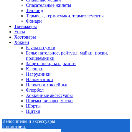
Спасательные жилеты
Теплоид
Термосы, термосумки, термоэлементы
Фонари
Тренажеры
Унты
Хозтовары
Хоккей
Баулы и сумки
Белье нательное, рейтузы, майки, носки,
подшлемники
Защита шеи, паха, кисти
Клюшки
Нагрудники
Налокотники
Перчатки хоккейные
Флорбол
Хоккейные аксессуары
Шлемы, визоры, маски
Шорты
Щитки
Велосипеды и аксессуары
Посмотреть