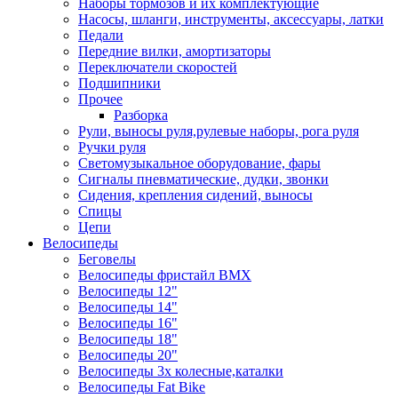
Наборы тормозов и их комплектующие
Насосы, шланги, инструменты, аксессуары, латки
Педали
Передние вилки, амортизаторы
Переключатели скоростей
Подшипники
Прочее
Разборка
Рули, выносы руля,рулевые наборы, рога руля
Ручки руля
Светомузыкальное оборудование, фары
Сигналы пневматические, дудки, звонки
Сидения, крепления сидений, выносы
Спицы
Цепи
Велосипеды
Беговелы
Велосипеды фристайл ВМХ
Велосипеды 12"
Велосипеды 14"
Велосипеды 16"
Велосипеды 18"
Велосипеды 20"
Велосипеды 3х колесные,каталки
Велосипеды Fat Bike