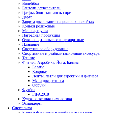
Волейбол
Гантели, утяжелители
Грифы, блины,штанги, гири
Дартс
Защита для катания на роликах и скейтах
Коньки роликовые
Мешки, груши
Наградная продукция
Очки спортивные солнцезащитные
Плавание
Спортивное оборудование
Спортивные и реабилитационные аксесуары
Теннис
Фитнес. Аэробика. Йога. Баланс
Баланс
Коврики
Ленты, петли для аэробики и фитнеса
Мячи для фитнеса
Обручи
Футбол
FIFA2018
Художественная гимнастика
Эспандеры
Спорт зима
Коньки фигурные,хоккейные,аксессуары