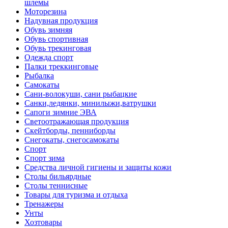
шлемы
Моторезина
Надувная продукция
Обувь зимняя
Обувь спортивная
Обувь трекинговая
Одежда спорт
Палки треккинговые
Рыбалка
Самокаты
Сани-волокуши, сани рыбацкие
Санки,ледянки, минилыжи,ватрушки
Сапоги зимние ЭВА
Светоотражающая продукция
Скейтборды, пенниборды
Снегокаты, снегосамокаты
Спорт
Спорт зима
Средства личной гигиены и защиты кожи
Столы бильярдные
Столы теннисные
Товары для туризма и отдыха
Тренажеры
Унты
Хозтовары