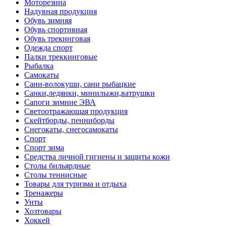
Моторезина
Надувная продукция
Обувь зимняя
Обувь спортивная
Обувь трекинговая
Одежда спорт
Палки треккинговые
Рыбалка
Самокаты
Сани-волокуши, сани рыбацкие
Санки,ледянки, минилыжи,ватрушки
Сапоги зимние ЭВА
Светоотражающая продукция
Скейтборды, пенниборды
Снегокаты, снегосамокаты
Спорт
Спорт зима
Средства личной гигиены и защиты кожи
Столы бильярдные
Столы теннисные
Товары для туризма и отдыха
Тренажеры
Унты
Хозтовары
Хоккей