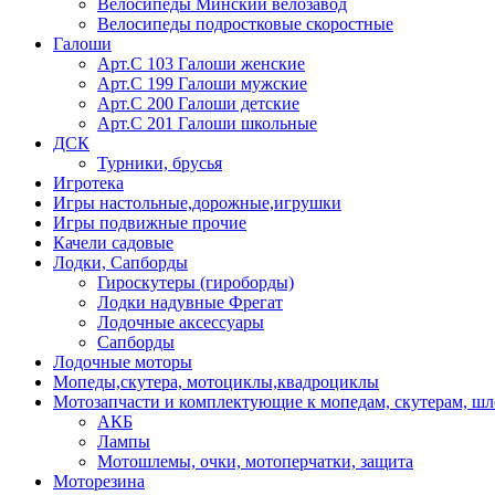
Велосипеды Минский велозавод
Велосипеды подростковые скоростные
Галоши
Арт.С 103 Галоши женские
Арт.С 199 Галоши мужские
Арт.С 200 Галоши детские
Арт.С 201 Галоши школьные
ДСК
Турники, брусья
Игротека
Игры настольные,дорожные,игрушки
Игры подвижные прочие
Качели садовые
Лодки, Сапборды
Гироскутеры (гироборды)
Лодки надувные Фрегат
Лодочные аксессуары
Сапборды
Лодочные моторы
Мопеды,скутера, мотоциклы,квадроциклы
Мотозапчасти и комплектующие к мопедам, скутерам, ш
АКБ
Лампы
Мотошлемы, очки, мотоперчатки, защита
Моторезина