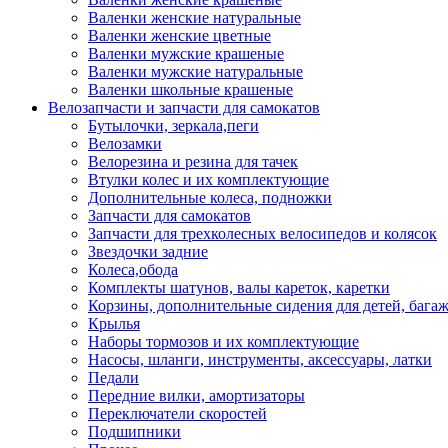
Валенки женские натуральные
Валенки женские цветные
Валенки мужские крашеные
Валенки мужские натуральные
Валенки школьные крашеные
Велозапчасти и запчасти для самокатов
Бутылочки, зеркала,пеги
Велозамки
Велорезина и резина для тачек
Втулки колес и их комплектующие
Дополнительные колеса, подножки
Запчасти для самокатов
Запчасти для трехколесных велосипедов и колясок
Звездочки задние
Колеса,обода
Комплекты шатунов, валы кареток, каретки
Корзины, дополнительные сидения для детей, бага
Крылья
Наборы тормозов и их комплектующие
Насосы, шланги, инструменты, аксессуары, латки
Педали
Передние вилки, амортизаторы
Переключатели скоростей
Подшипники