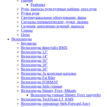
Прочее
Разборка
Рули, выносы руля,рулевые наборы, рога руля
Ручки руля
Светомузыкальное оборудование, фары
Сигналы пневматические, дудки, звонки
Сидения, крепления сидений, выносы
Спицы
Цепи
Велосипеды
Беговелы
Велосипеды фристайл ВМХ
Велосипеды 12"
Велосипеды 14"
Велосипеды 16"
Велосипеды 18"
Велосипеды 20"
Велосипеды 3х колесные,каталки
Велосипеды Fat Bike
Велосипеды FORMAT
Велосипеды Stels горные
Велосипеды Stinger, Foxx, Mikado
Велосипеды горные Stinger. Foxx хардтейл
Велосипеды TechTeam,LT, KMS
Велосипеды дорожные Stels,Forward,Аист