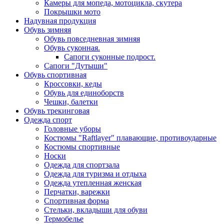
Камеры для мопеда, мотоцикла, скутера
Покрышки мото
Надувная продукция
Обувь зимняя
Обувь повседневная зимняя
Обувь суконная.
Сапоги суконные подрост.
Сапоги "Дутыши"
Обувь спортивная
Кроссовки, кеды
Обувь для единоборств
Чешки, балетки
Обувь трекинговая
Одежда спорт
Головные уборы
Костюмы "Raftlayer" плавающие, противоударные
Костюмы спортивные
Носки
Одежда для спортзала
Одежда для туризма и отдыха
Одежда утепленная женская
Перчатки, варежки
Спортивная форма
Стельки, вкладыши для обуви
Термобелье