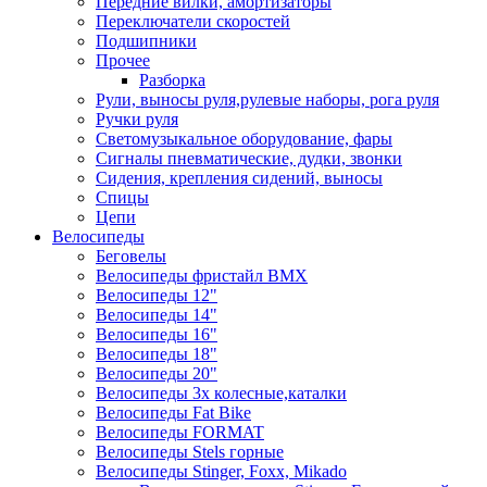
Передние вилки, амортизаторы
Переключатели скоростей
Подшипники
Прочее
Разборка
Рули, выносы руля,рулевые наборы, рога руля
Ручки руля
Светомузыкальное оборудование, фары
Сигналы пневматические, дудки, звонки
Сидения, крепления сидений, выносы
Спицы
Цепи
Велосипеды
Беговелы
Велосипеды фристайл ВМХ
Велосипеды 12"
Велосипеды 14"
Велосипеды 16"
Велосипеды 18"
Велосипеды 20"
Велосипеды 3х колесные,каталки
Велосипеды Fat Bike
Велосипеды FORMAT
Велосипеды Stels горные
Велосипеды Stinger, Foxx, Mikado