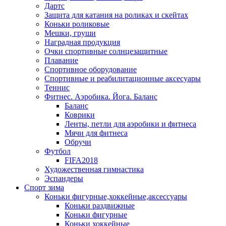
Дартс
Защита для катания на роликах и скейтах
Коньки роликовые
Мешки, груши
Наградная продукция
Очки спортивные солнцезащитные
Плавание
Спортивное оборудование
Спортивные и реабилитационные аксесуары
Теннис
Фитнес. Аэробика. Йога. Баланс
Баланс
Коврики
Ленты, петли для аэробики и фитнеса
Мячи для фитнеса
Обручи
Футбол
FIFA2018
Художественная гимнастика
Эспандеры
Спорт зима
Коньки фигурные,хоккейные,аксессуары
Коньки раздвижные
Коньки фигурные
Коньки хоккейные