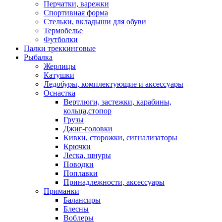
Перчатки, варежки
Спортивная форма
Стельки, вкладыши для обуви
Термобелье
Футболки
Палки треккинговые
Рыбалка
Жерлицы
Катушки
Ледобуры, комплектующие и аксессуары
Оснастка
Вертлюги, застежки, карабины,
кольца,стопор
Грузы
Джиг-головки
Кивки, сторожки, сигнализаторы
Крючки
Леска, шнуры
Поводки
Поплавки
Принадлежности, аксессуары
Приманки
Балансиры
Блесны
Воблеры