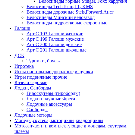
Велосипеды горные Stinger. Foxx хардтейл
Велосипеды TechTeam,LT, KMS
Велосипеды дорожные Stels,Forward,Аист
Велосипеды Минский велозавод
Велосипеды подростковые скоростные
Галоши
Арт.С 103 Галоши женские
Арт.С 199 Галоши мужские
Арт.С 200 Галоши детские
Арт.С 201 Галоши школьные
ДСК
Турники, брусья
Игротека
Игры настольные,дорожные,игрушки
Игры подвижные прочие
Качели садовые
Лодки, Сапборды
Гироскутеры (гироборды)
Лодки надувные Фрегат
Лодочные аксессуары
Сапборды
Лодочные моторы
Мопеды,скутера, мотоциклы,квадроциклы
Мотозапчасти и комплектующие к мопедам, скутерам,
шлемы