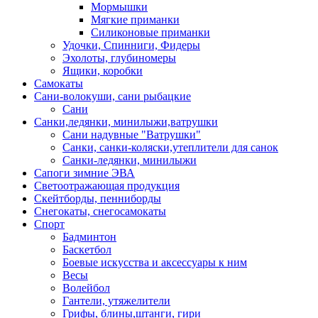
Мормышки
Мягкие приманки
Силиконовые приманки
Удочки, Спинниги, Фидеры
Эхолоты, глубиномеры
Ящики, коробки
Самокаты
Сани-волокуши, сани рыбацкие
Сани
Санки,ледянки, минилыжи,ватрушки
Сани надувные "Ватрушки"
Санки, санки-коляски,утеплители для санок
Санки-ледянки, минилыжи
Сапоги зимние ЭВА
Светоотражающая продукция
Скейтборды, пенниборды
Снегокаты, снегосамокаты
Спорт
Бадминтон
Баскетбол
Боевые искусства и аксессуары к ним
Весы
Волейбол
Гантели, утяжелители
Грифы, блины,штанги, гири