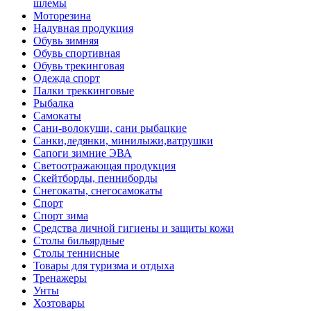
шлемы
Моторезина
Надувная продукция
Обувь зимняя
Обувь спортивная
Обувь трекинговая
Одежда спорт
Палки треккинговые
Рыбалка
Самокаты
Сани-волокуши, сани рыбацкие
Санки,ледянки, минилыжи,ватрушки
Сапоги зимние ЭВА
Светоотражающая продукция
Скейтборды, пенниборды
Снегокаты, снегосамокаты
Спорт
Спорт зима
Средства личной гигиены и защиты кожи
Столы бильярдные
Столы теннисные
Товары для туризма и отдыха
Тренажеры
Унты
Хозтовары