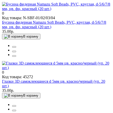
0
Код товара: N-SBF-01/02/03/04
Бусина фидерная Namazu Soft Beads, PVC, круглая, d-5/6/7/8
мм, цв. фц. красный (20 шт.)
35.00р.
В корзину
0
Код товара: 45272
Глазки 3D самоклеющиеся d 5мм цв. красно/черный (уп. 20
шт.)
35.00р.
В корзину