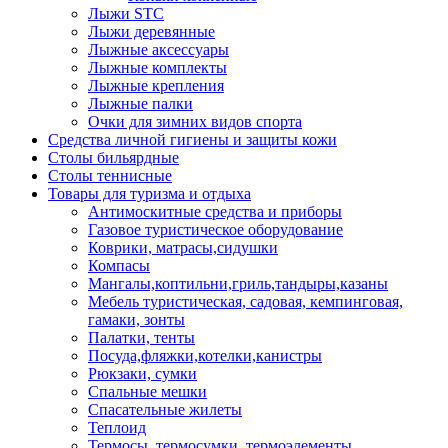
Лыжи STC
Лыжи деревянные
Лыжные аксессуары
Лыжные комплекты
Лыжные крепления
Лыжные палки
Очки для зимних видов спорта
Средства личной гигиены и защиты кожи
Столы бильярдные
Столы теннисные
Товары для туризма и отдыха
Антимоскитные средства и приборы
Газовое туристическое оборудование
Коврики, матрасы,сидушки
Компасы
Мангалы,коптильни,гриль,тандыры,казаны
Мебель туристическая, садовая, кемпинговая,
гамаки, зонты
Палатки, тенты
Посуда,фляжки,котелки,канистры
Рюкзаки, сумки
Спальные мешки
Спасательные жилеты
Теплоид
Термосы, термосумки, термоэлементы