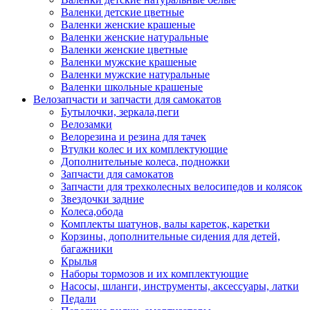
Валенки детские цветные
Валенки женские крашеные
Валенки женские натуральные
Валенки женские цветные
Валенки мужские крашеные
Валенки мужские натуральные
Валенки школьные крашеные
Велозапчасти и запчасти для самокатов
Бутылочки, зеркала,пеги
Велозамки
Велорезина и резина для тачек
Втулки колес и их комплектующие
Дополнительные колеса, подножки
Запчасти для самокатов
Запчасти для трехколесных велосипедов и колясок
Звездочки задние
Колеса,обода
Комплекты шатунов, валы кареток, каретки
Корзины, дополнительные сидения для детей,
багажники
Крылья
Наборы тормозов и их комплектующие
Насосы, шланги, инструменты, аксессуары, латки
Педали