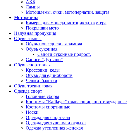
АКБ
Лампы
Мотошлемы, очки, мотоперчатки, защита
Моторезина
Камеры для мопеда, мотоцикла, скутера
Покрышки мото
Надувная продукция
Обувь зимняя
Обувь повседневная зимняя
Обувь суконная.
Сапоги суконные подрост.
Сапоги "Дутыши"
Обувь спортивная
Кроссовки, кеды
Обувь для единоборств
Чешки, балетки
Обувь трекинговая
Одежда спорт
Головные уборы
Костюмы "Raftlayer" плавающие, противоударные
Костюмы спортивные
Носки
Одежда для спортзала
Одежда для туризма и отдыха
Одежда утепленная женская