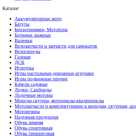
Каталог
Аккумуляторные мото
Батуты
Бензотриммер, Мотоблок
Ботинки лыжные
Валенки
Велозапчасти и запчасти для самокатов
Велосипеды
Галоши
ДСК
Игротека
Игры настольные,дорожные,игрушки
Игры подвижные прочие
Качели садовые
Лодки, Сапборды
Лодочные моторы
Мопеды,скутера, мотоциклы,квадроциклы
Мотозапчасти и комплектующие к мопедам, скутерам, ш
Моторезина
Надувная продукция
Обувь зимняя
Обувь спортивная
Обувь трекинговая