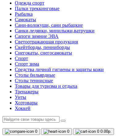
Одежда спорт
Палки треккинговые
Рыбалка
Самокаты
Сани-волокуши, сани рыбацкие
Санки,ледянки, минилыжи,ватрушки
Сапоги зимние ЭВА
Светоотражающая продукция
Скейтборды, пенниборды
Снегокаты, снегосамокаты
Спорт
Спорт зима
Средства личной гигиены и защиты кожи
Столы бильярдные
Столы теннисные
Товары для туризма и отдыха
Тренажеры
Унты
Хозтовары
Хоккей
0
0
0
0.00р.