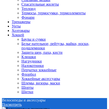
Спасательные жилеты
Теплоид
Термосы, термосумки, термоэлементы
Фонари
Тренажеры
Унты
Хозтовары
Хоккей
Баулы и сумки
Белье нательное, рейтузы, майки, носки,
подшлемники
Защита шеи, паха, кисти
Клюшки
Нагрудники
Налокотники
Перчатки хоккейные
Флорбол
Хоккейные аксессуары
Шлемы, визоры, маски
Шорты
Щитки
Велосипеды и аксессуары
Посмотреть