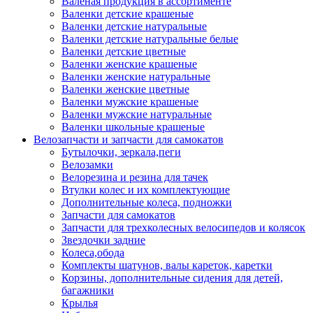
Валеная продукция в ассортименте
Валенки детские крашеные
Валенки детские натуральные
Валенки детские натуральные белые
Валенки детские цветные
Валенки женские крашеные
Валенки женские натуральные
Валенки женские цветные
Валенки мужские крашеные
Валенки мужские натуральные
Валенки школьные крашеные
Велозапчасти и запчасти для самокатов
Бутылочки, зеркала,пеги
Велозамки
Велорезина и резина для тачек
Втулки колес и их комплектующие
Дополнительные колеса, подножки
Запчасти для самокатов
Запчасти для трехколесных велосипедов и колясок
Звездочки задние
Колеса,обода
Комплекты шатунов, валы кареток, каретки
Корзины, дополнительные сидения для детей,
багажники
Крылья