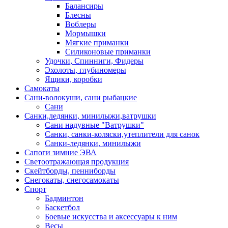
Балансиры
Блесны
Воблеры
Мормышки
Мягкие приманки
Силиконовые приманки
Удочки, Спинниги, Фидеры
Эхолоты, глубиномеры
Ящики, коробки
Самокаты
Сани-волокуши, сани рыбацкие
Сани
Санки,ледянки, минилыжи,ватрушки
Сани надувные "Ватрушки"
Санки, санки-коляски,утеплители для санок
Санки-ледянки, минилыжи
Сапоги зимние ЭВА
Светоотражающая продукция
Скейтборды, пенниборды
Снегокаты, снегосамокаты
Спорт
Бадминтон
Баскетбол
Боевые искусства и аксессуары к ним
Весы