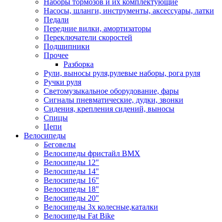
Наборы тормозов и их комплектующие
Насосы, шланги, инструменты, аксессуары, латки
Педали
Передние вилки, амортизаторы
Переключатели скоростей
Подшипники
Прочее
Разборка
Рули, выносы руля,рулевые наборы, рога руля
Ручки руля
Светомузыкальное оборудование, фары
Сигналы пневматические, дудки, звонки
Сидения, крепления сидений, выносы
Спицы
Цепи
Велосипеды
Беговелы
Велосипеды фристайл ВМХ
Велосипеды 12"
Велосипеды 14"
Велосипеды 16"
Велосипеды 18"
Велосипеды 20"
Велосипеды 3х колесные,каталки
Велосипеды Fat Bike