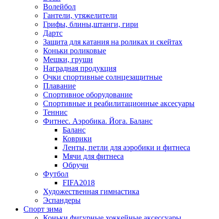
Волейбол
Гантели, утяжелители
Грифы, блины,штанги, гири
Дартс
Защита для катания на роликах и скейтах
Коньки роликовые
Мешки, груши
Наградная продукция
Очки спортивные солнцезащитные
Плавание
Спортивное оборудование
Спортивные и реабилитационные аксесуары
Теннис
Фитнес. Аэробика. Йога. Баланс
Баланс
Коврики
Ленты, петли для аэробики и фитнеса
Мячи для фитнеса
Обручи
Футбол
FIFA2018
Художественная гимнастика
Эспандеры
Спорт зима
Коньки фигурные,хоккейные,аксессуары