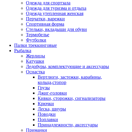
Одежда для спортзала
Одежда для туризма и отдыха
Одежда утепленная женская
Перчатки, варежки
Спортивная форма
Стельки, вкладыши для обуви
Термобелье
Футболки
Палки треккинговые
Рыбалка
Жерлицы
Катушки
Ледобуры, комплектующие и аксессуары
Оснастка
Вертлюги, застежки, карабины,
кольца,стопор
Грузы
Джиг-головки
Кивки, сторожки, сигнализаторы
Крючки
Леска, шнуры
Поводки
Поплавки
Принадлежности, аксессуары
Приманки