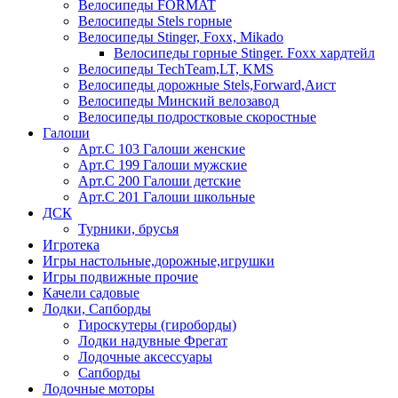
Велосипеды FORMAT
Велосипеды Stels горные
Велосипеды Stinger, Foxx, Mikado
Велосипеды горные Stinger. Foxx хардтейл
Велосипеды TechTeam,LT, KMS
Велосипеды дорожные Stels,Forward,Аист
Велосипеды Минский велозавод
Велосипеды подростковые скоростные
Галоши
Арт.С 103 Галоши женские
Арт.С 199 Галоши мужские
Арт.С 200 Галоши детские
Арт.С 201 Галоши школьные
ДСК
Турники, брусья
Игротека
Игры настольные,дорожные,игрушки
Игры подвижные прочие
Качели садовые
Лодки, Сапборды
Гироскутеры (гироборды)
Лодки надувные Фрегат
Лодочные аксессуары
Сапборды
Лодочные моторы