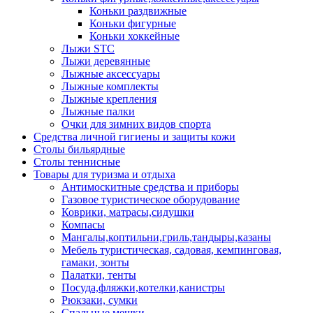
Коньки раздвижные
Коньки фигурные
Коньки хоккейные
Лыжи STC
Лыжи деревянные
Лыжные аксессуары
Лыжные комплекты
Лыжные крепления
Лыжные палки
Очки для зимних видов спорта
Средства личной гигиены и защиты кожи
Столы бильярдные
Столы теннисные
Товары для туризма и отдыха
Антимоскитные средства и приборы
Газовое туристическое оборудование
Коврики, матрасы,сидушки
Компасы
Мангалы,коптильни,гриль,тандыры,казаны
Мебель туристическая, садовая, кемпинговая,
гамаки, зонты
Палатки, тенты
Посуда,фляжки,котелки,канистры
Рюкзаки, сумки
Спальные мешки