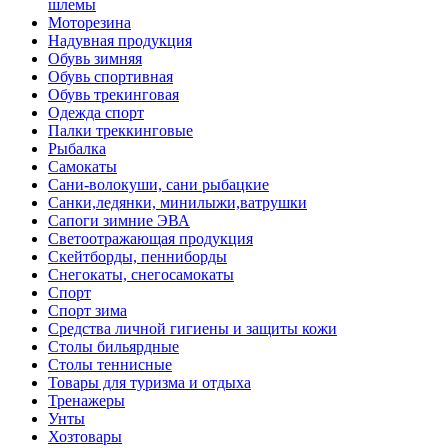
шлемы
Моторезина
Надувная продукция
Обувь зимняя
Обувь спортивная
Обувь трекинговая
Одежда спорт
Палки треккинговые
Рыбалка
Самокаты
Сани-волокуши, сани рыбацкие
Санки,ледянки, минилыжи,ватрушки
Сапоги зимние ЭВА
Светоотражающая продукция
Скейтборды, пенниборды
Снегокаты, снегосамокаты
Спорт
Спорт зима
Средства личной гигиены и защиты кожи
Столы бильярдные
Столы теннисные
Товары для туризма и отдыха
Тренажеры
Унты
Хозтовары