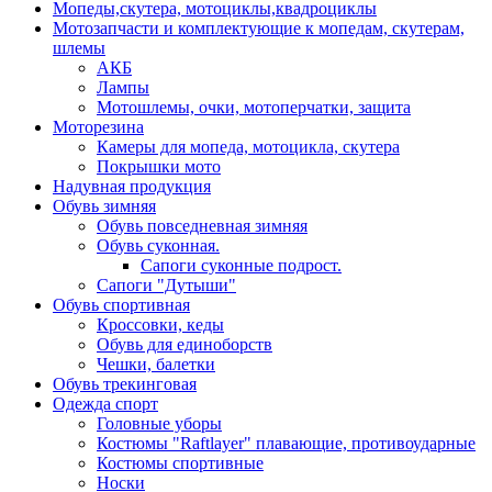
Мопеды,скутера, мотоциклы,квадроциклы
Мотозапчасти и комплектующие к мопедам, скутерам,
шлемы
АКБ
Лампы
Мотошлемы, очки, мотоперчатки, защита
Моторезина
Камеры для мопеда, мотоцикла, скутера
Покрышки мото
Надувная продукция
Обувь зимняя
Обувь повседневная зимняя
Обувь суконная.
Сапоги суконные подрост.
Сапоги "Дутыши"
Обувь спортивная
Кроссовки, кеды
Обувь для единоборств
Чешки, балетки
Обувь трекинговая
Одежда спорт
Головные уборы
Костюмы "Raftlayer" плавающие, противоударные
Костюмы спортивные
Носки