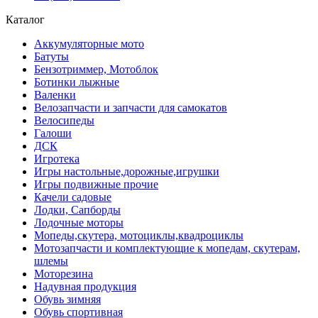
Каталог
Аккумуляторные мото
Батуты
Бензотриммер, Мотоблок
Ботинки лыжные
Валенки
Велозапчасти и запчасти для самокатов
Велосипеды
Галоши
ДСК
Игротека
Игры настольные,дорожные,игрушки
Игры подвижные прочие
Качели садовые
Лодки, Сапборды
Лодочные моторы
Мопеды,скутера, мотоциклы,квадроциклы
Мотозапчасти и комплектующие к мопедам, скутерам,
шлемы
Моторезина
Надувная продукция
Обувь зимняя
Обувь спортивная