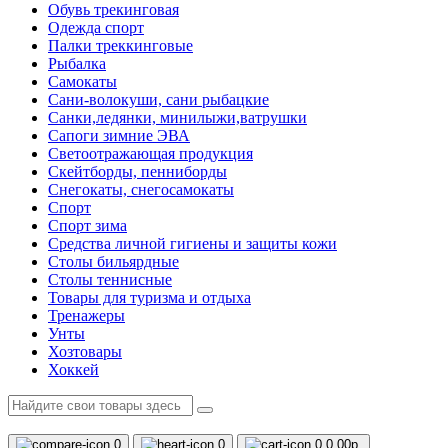
Обувь трекинговая
Одежда спорт
Палки треккинговые
Рыбалка
Самокаты
Сани-волокуши, сани рыбацкие
Санки,ледянки, минилыжи,ватрушки
Сапоги зимние ЭВА
Светоотражающая продукция
Скейтборды, пенниборды
Снегокаты, снегосамокаты
Спорт
Спорт зима
Средства личной гигиены и защиты кожи
Столы бильярдные
Столы теннисные
Товары для туризма и отдыха
Тренажеры
Унты
Хозтовары
Хоккей
0
0
0
0.00р.