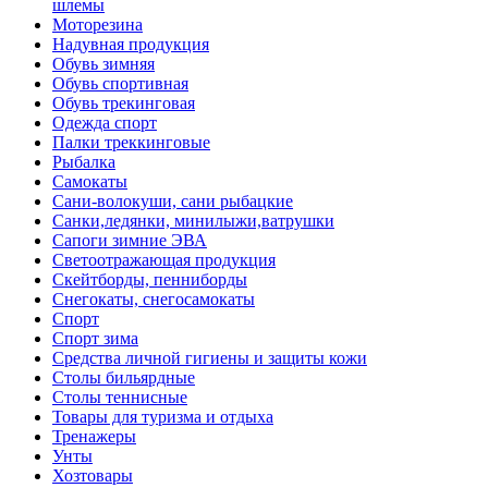
шлемы
Моторезина
Надувная продукция
Обувь зимняя
Обувь спортивная
Обувь трекинговая
Одежда спорт
Палки треккинговые
Рыбалка
Самокаты
Сани-волокуши, сани рыбацкие
Санки,ледянки, минилыжи,ватрушки
Сапоги зимние ЭВА
Светоотражающая продукция
Скейтборды, пенниборды
Снегокаты, снегосамокаты
Спорт
Спорт зима
Средства личной гигиены и защиты кожи
Столы бильярдные
Столы теннисные
Товары для туризма и отдыха
Тренажеры
Унты
Хозтовары