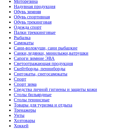
Моторезина
Надувная продукция
Обувь зимняя
Обувь спортивная
Обувь трекинговая
Одежда спорт
Палки треккинговые
Рыбалка
Самокаты
Сани-волокуши, сани рыбацкие
Санки,ледянки, минилыжи,ватрушки
Сапоги зимние ЭВА
Светоотражающая продукция
Скейтборды, пенниборды
Снегокаты, снегосамокаты
Спорт
Спорт зима
Средства личной гигиены и защиты кожи
Столы бильярдные
Столы теннисные
Товары для туризма и отдыха
Тренажеры
Унты
Хозтовары
Хоккей