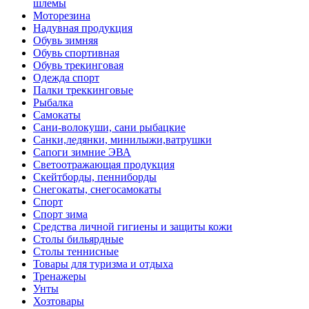
шлемы
Моторезина
Надувная продукция
Обувь зимняя
Обувь спортивная
Обувь трекинговая
Одежда спорт
Палки треккинговые
Рыбалка
Самокаты
Сани-волокуши, сани рыбацкие
Санки,ледянки, минилыжи,ватрушки
Сапоги зимние ЭВА
Светоотражающая продукция
Скейтборды, пенниборды
Снегокаты, снегосамокаты
Спорт
Спорт зима
Средства личной гигиены и защиты кожи
Столы бильярдные
Столы теннисные
Товары для туризма и отдыха
Тренажеры
Унты
Хозтовары