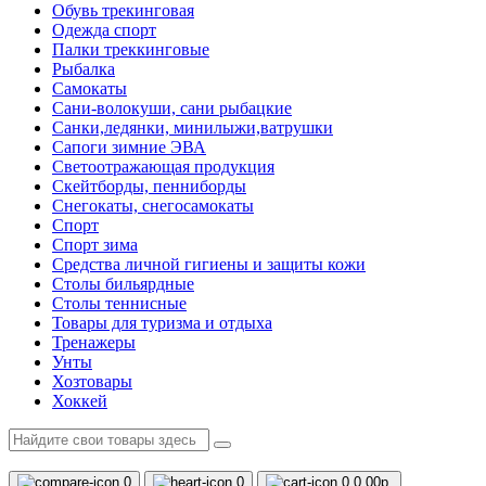
Обувь трекинговая
Одежда спорт
Палки треккинговые
Рыбалка
Самокаты
Сани-волокуши, сани рыбацкие
Санки,ледянки, минилыжи,ватрушки
Сапоги зимние ЭВА
Светоотражающая продукция
Скейтборды, пенниборды
Снегокаты, снегосамокаты
Спорт
Спорт зима
Средства личной гигиены и защиты кожи
Столы бильярдные
Столы теннисные
Товары для туризма и отдыха
Тренажеры
Унты
Хозтовары
Хоккей
0
0
0
0.00р.