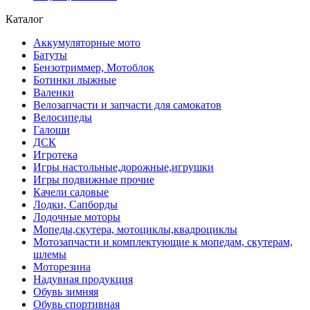
Каталог
Аккумуляторные мото
Батуты
Бензотриммер, Мотоблок
Ботинки лыжные
Валенки
Велозапчасти и запчасти для самокатов
Велосипеды
Галоши
ДСК
Игротека
Игры настольные,дорожные,игрушки
Игры подвижные прочие
Качели садовые
Лодки, Сапборды
Лодочные моторы
Мопеды,скутера, мотоциклы,квадроциклы
Мотозапчасти и комплектующие к мопедам, скутерам,
шлемы
Моторезина
Надувная продукция
Обувь зимняя
Обувь спортивная