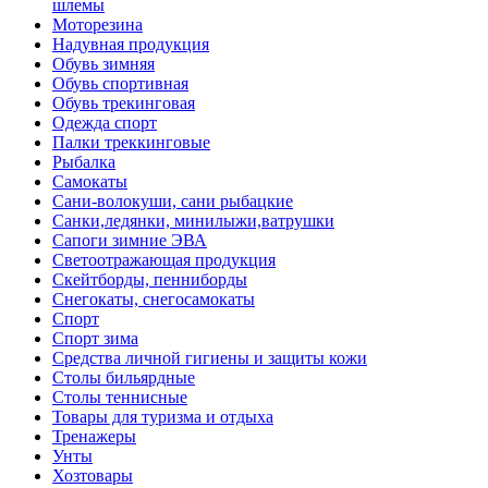
шлемы
Моторезина
Надувная продукция
Обувь зимняя
Обувь спортивная
Обувь трекинговая
Одежда спорт
Палки треккинговые
Рыбалка
Самокаты
Сани-волокуши, сани рыбацкие
Санки,ледянки, минилыжи,ватрушки
Сапоги зимние ЭВА
Светоотражающая продукция
Скейтборды, пенниборды
Снегокаты, снегосамокаты
Спорт
Спорт зима
Средства личной гигиены и защиты кожи
Столы бильярдные
Столы теннисные
Товары для туризма и отдыха
Тренажеры
Унты
Хозтовары