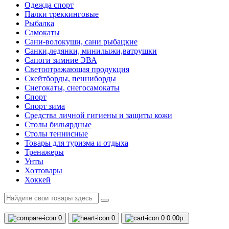
Одежда спорт
Палки треккинговые
Рыбалка
Самокаты
Сани-волокуши, сани рыбацкие
Санки,ледянки, минилыжи,ватрушки
Сапоги зимние ЭВА
Светоотражающая продукция
Скейтборды, пенниборды
Снегокаты, снегосамокаты
Спорт
Спорт зима
Средства личной гигиены и защиты кожи
Столы бильярдные
Столы теннисные
Товары для туризма и отдыха
Тренажеры
Унты
Хозтовары
Хоккей
0
0
0
0.00р.