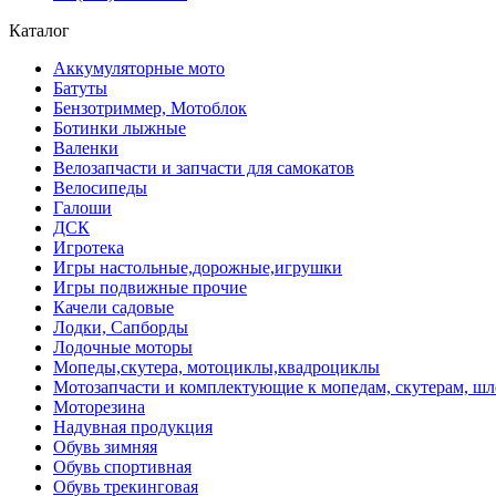
Каталог
Аккумуляторные мото
Батуты
Бензотриммер, Мотоблок
Ботинки лыжные
Валенки
Велозапчасти и запчасти для самокатов
Велосипеды
Галоши
ДСК
Игротека
Игры настольные,дорожные,игрушки
Игры подвижные прочие
Качели садовые
Лодки, Сапборды
Лодочные моторы
Мопеды,скутера, мотоциклы,квадроциклы
Мотозапчасти и комплектующие к мопедам, скутерам, ш
Моторезина
Надувная продукция
Обувь зимняя
Обувь спортивная
Обувь трекинговая