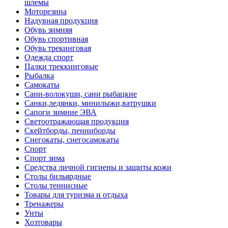
шлемы
Моторезина
Надувная продукция
Обувь зимняя
Обувь спортивная
Обувь трекинговая
Одежда спорт
Палки треккинговые
Рыбалка
Самокаты
Сани-волокуши, сани рыбацкие
Санки,ледянки, минилыжи,ватрушки
Сапоги зимние ЭВА
Светоотражающая продукция
Скейтборды, пенниборды
Снегокаты, снегосамокаты
Спорт
Спорт зима
Средства личной гигиены и защиты кожи
Столы бильярдные
Столы теннисные
Товары для туризма и отдыха
Тренажеры
Унты
Хозтовары