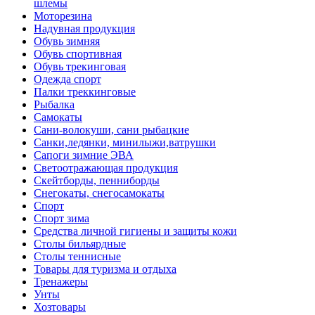
шлемы
Моторезина
Надувная продукция
Обувь зимняя
Обувь спортивная
Обувь трекинговая
Одежда спорт
Палки треккинговые
Рыбалка
Самокаты
Сани-волокуши, сани рыбацкие
Санки,ледянки, минилыжи,ватрушки
Сапоги зимние ЭВА
Светоотражающая продукция
Скейтборды, пенниборды
Снегокаты, снегосамокаты
Спорт
Спорт зима
Средства личной гигиены и защиты кожи
Столы бильярдные
Столы теннисные
Товары для туризма и отдыха
Тренажеры
Унты
Хозтовары