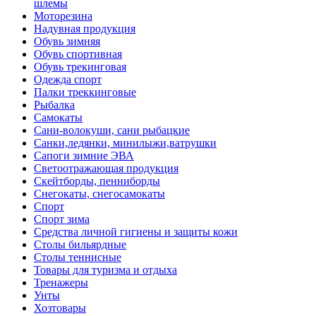
шлемы
Моторезина
Надувная продукция
Обувь зимняя
Обувь спортивная
Обувь трекинговая
Одежда спорт
Палки треккинговые
Рыбалка
Самокаты
Сани-волокуши, сани рыбацкие
Санки,ледянки, минилыжи,ватрушки
Сапоги зимние ЭВА
Светоотражающая продукция
Скейтборды, пенниборды
Снегокаты, снегосамокаты
Спорт
Спорт зима
Средства личной гигиены и защиты кожи
Столы бильярдные
Столы теннисные
Товары для туризма и отдыха
Тренажеры
Унты
Хозтовары