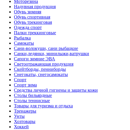
Моторезина
Надувная продукция
Обувь зимняя
Обувь спортивная
Обувь трекинговая
Одежда спорт
Палки треккинговые
Рыбалка
Самокаты
Сани-волокуши, сани рыбацкие
Санки,ледянки, минилыжи,ватрушки
Сапоги зимние ЭВА
Светоотражающая продукция
Скейтборды, пенниборды
Снегокаты, снегосамокаты
Спорт
Спорт зима
Средства личной гигиены и защиты кожи
Столы бильярдные
Столы теннисные
Товары для туризма и отдыха
Тренажеры
Унты
Хозтовары
Хоккей