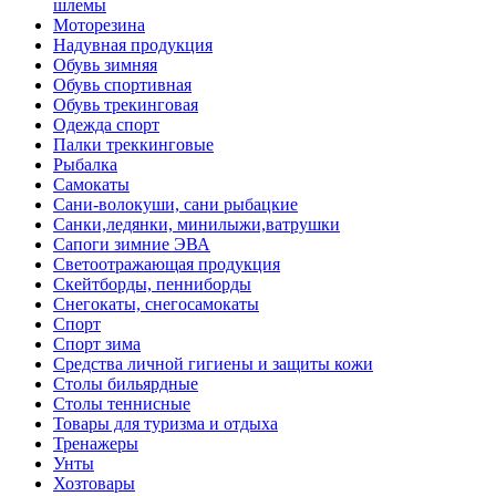
шлемы
Моторезина
Надувная продукция
Обувь зимняя
Обувь спортивная
Обувь трекинговая
Одежда спорт
Палки треккинговые
Рыбалка
Самокаты
Сани-волокуши, сани рыбацкие
Санки,ледянки, минилыжи,ватрушки
Сапоги зимние ЭВА
Светоотражающая продукция
Скейтборды, пенниборды
Снегокаты, снегосамокаты
Спорт
Спорт зима
Средства личной гигиены и защиты кожи
Столы бильярдные
Столы теннисные
Товары для туризма и отдыха
Тренажеры
Унты
Хозтовары