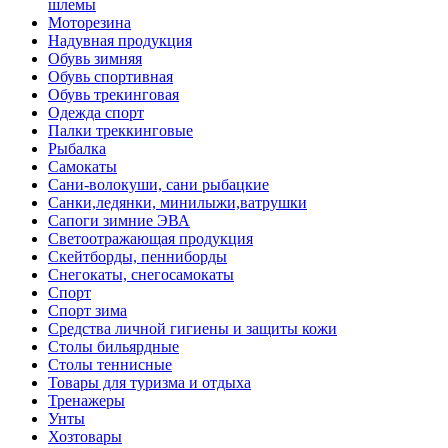
шлемы
Моторезина
Надувная продукция
Обувь зимняя
Обувь спортивная
Обувь трекинговая
Одежда спорт
Палки треккинговые
Рыбалка
Самокаты
Сани-волокуши, сани рыбацкие
Санки,ледянки, минилыжи,ватрушки
Сапоги зимние ЭВА
Светоотражающая продукция
Скейтборды, пенниборды
Снегокаты, снегосамокаты
Спорт
Спорт зима
Средства личной гигиены и защиты кожи
Столы бильярдные
Столы теннисные
Товары для туризма и отдыха
Тренажеры
Унты
Хозтовары