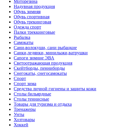
Моторезина
Надувная продукция
Обувь зимняя
Обувь спортивная
Обувь трекинговая
Одежда спорт
Палки треккинговые
Рыбалка
Самокаты
Сани-волокуши, сани рыбацкие
Санки,ледянки, минилыжи,ватрушки
Сапоги зимние ЭВА
Светоотражающая продукция
Скейтборды, пенниборды
Снегокаты, снегосамокаты
Спорт
Спорт зима
Средства личной гигиены и защиты кожи
Столы бильярдные
Столы теннисные
Товары для туризма и отдыха
Тренажеры
Унты
Хозтовары
Хоккей