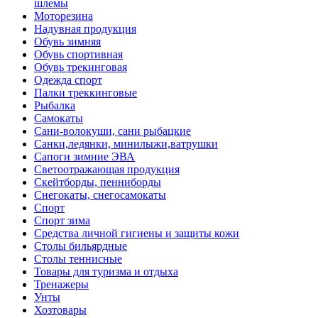
шлемы
Моторезина
Надувная продукция
Обувь зимняя
Обувь спортивная
Обувь трекинговая
Одежда спорт
Палки треккинговые
Рыбалка
Самокаты
Сани-волокуши, сани рыбацкие
Санки,ледянки, минилыжи,ватрушки
Сапоги зимние ЭВА
Светоотражающая продукция
Скейтборды, пенниборды
Снегокаты, снегосамокаты
Спорт
Спорт зима
Средства личной гигиены и защиты кожи
Столы бильярдные
Столы теннисные
Товары для туризма и отдыха
Тренажеры
Унты
Хозтовары