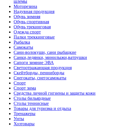
шлемы
Моторезина
Надувная продукция
Обувь зимняя
Обувь спортивная
Обувь трекинговая
Одежда спорт
Палки треккинговые
Рыбалка
Самокаты
Сани-волокуши, сани рыбацкие
Санки,ледянки, минилыжи,ватрушки
Сапоги зимние ЭВА
Светоотражающая продукция
Скейтборды, пенниборды
Снегокаты, снегосамокаты
Спорт
Спорт зима
Средства личной гигиены и защиты кожи
Столы бильярдные
Столы теннисные
Товары для туризма и отдыха
Тренажеры
Унты
Хозтовары