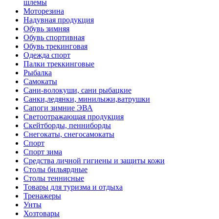
шлемы
Моторезина
Надувная продукция
Обувь зимняя
Обувь спортивная
Обувь трекинговая
Одежда спорт
Палки треккинговые
Рыбалка
Самокаты
Сани-волокуши, сани рыбацкие
Санки,ледянки, минилыжи,ватрушки
Сапоги зимние ЭВА
Светоотражающая продукция
Скейтборды, пенниборды
Снегокаты, снегосамокаты
Спорт
Спорт зима
Средства личной гигиены и защиты кожи
Столы бильярдные
Столы теннисные
Товары для туризма и отдыха
Тренажеры
Унты
Хозтовары