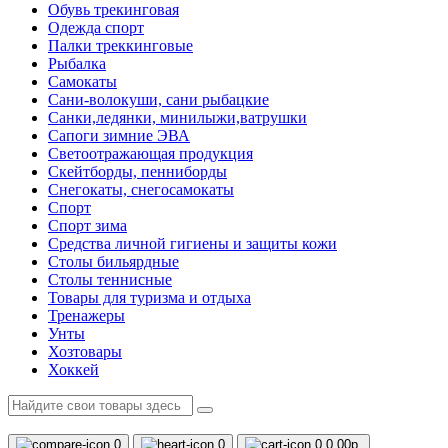
Обувь трекинговая
Одежда спорт
Палки треккинговые
Рыбалка
Самокаты
Сани-волокуши, сани рыбацкие
Санки,ледянки, минилыжи,ватрушки
Сапоги зимние ЭВА
Светоотражающая продукция
Скейтборды, пенниборды
Снегокаты, снегосамокаты
Спорт
Спорт зима
Средства личной гигиены и защиты кожи
Столы бильярдные
Столы теннисные
Товары для туризма и отдыха
Тренажеры
Унты
Хозтовары
Хоккей
0
0
0
0.00р.