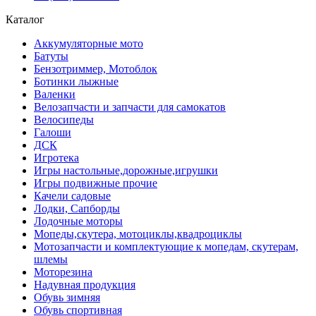
Каталог
Аккумуляторные мото
Батуты
Бензотриммер, Мотоблок
Ботинки лыжные
Валенки
Велозапчасти и запчасти для самокатов
Велосипеды
Галоши
ДСК
Игротека
Игры настольные,дорожные,игрушки
Игры подвижные прочие
Качели садовые
Лодки, Сапборды
Лодочные моторы
Мопеды,скутера, мотоциклы,квадроциклы
Мотозапчасти и комплектующие к мопедам, скутерам,
шлемы
Моторезина
Надувная продукция
Обувь зимняя
Обувь спортивная