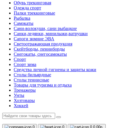
Обувь трекинговая
Одежда спорт
Палки треккинговые
Рыбалка
Самокаты
Сани-волокуши, сани рыбацкие
Санки,ледянки, минилыжи,ватрушки
Сапоги зимние ЭВА
Светоотражающая продукция
Скейтборды, пенниборды
Снегокаты, снегосамокаты
Спорт
Спорт зима
Средства личной гигиены и защиты кожи
Столы бильярдные
Столы теннисные
Товары для туризма и отдыха
Тренажеры
Унты
Хозтовары
Хоккей
0
0
0
0.00р.