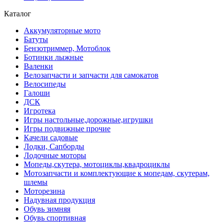
Каталог
Аккумуляторные мото
Батуты
Бензотриммер, Мотоблок
Ботинки лыжные
Валенки
Велозапчасти и запчасти для самокатов
Велосипеды
Галоши
ДСК
Игротека
Игры настольные,дорожные,игрушки
Игры подвижные прочие
Качели садовые
Лодки, Сапборды
Лодочные моторы
Мопеды,скутера, мотоциклы,квадроциклы
Мотозапчасти и комплектующие к мопедам, скутерам,
шлемы
Моторезина
Надувная продукция
Обувь зимняя
Обувь спортивная