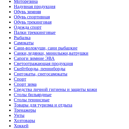
Моторезина
Надувная продукция
Обувь зимняя
Обувь спортивная
Обувь трекинговая
Одежда спорт
Палки треккинговые
Рыбалка
Самокаты
Сани-волокуши, сани рыбацкие
Санки,ледянки, минилыжи,ватрушки
Сапоги зимние ЭВА
Светоотражающая продукция
Скейтборды, пенниборды
Снегокаты, снегосамокаты
Спорт
Спорт зима
Средства личной гигиены и защиты кожи
Столы бильярдные
Столы теннисные
Товары для туризма и отдыха
Тренажеры
Унты
Хозтовары
Хоккей