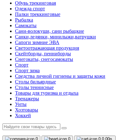
Обувь трекинговая
Одежда спорт
Палки треккинговые
Рыбалка
Самокаты
Сани-волокуши, сани рыбацкие
Санки,ледянки, минилыжи,ватрушки
Сапоги зимние ЭВА
Светоотражающая продукция
Скейтборды, пенниборды
Снегокаты, снегосамокаты
Спорт
Спорт зима
Средства личной гигиены и защиты кожи
Столы бильярдные
Столы теннисные
Товары для туризма и отдыха
Тренажеры
Унты
Хозтовары
Хоккей
0
0
0
0.00р.