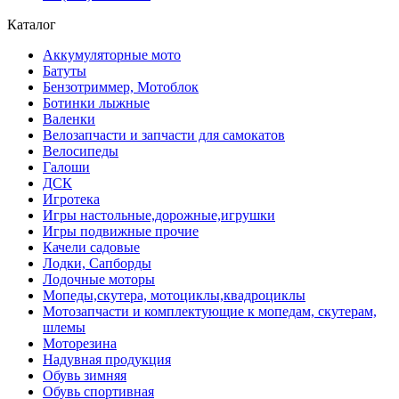
Каталог
Аккумуляторные мото
Батуты
Бензотриммер, Мотоблок
Ботинки лыжные
Валенки
Велозапчасти и запчасти для самокатов
Велосипеды
Галоши
ДСК
Игротека
Игры настольные,дорожные,игрушки
Игры подвижные прочие
Качели садовые
Лодки, Сапборды
Лодочные моторы
Мопеды,скутера, мотоциклы,квадроциклы
Мотозапчасти и комплектующие к мопедам, скутерам,
шлемы
Моторезина
Надувная продукция
Обувь зимняя
Обувь спортивная