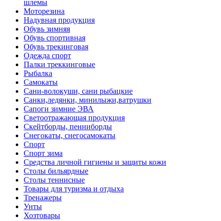
шлемы
Моторезина
Надувная продукция
Обувь зимняя
Обувь спортивная
Обувь трекинговая
Одежда спорт
Палки треккинговые
Рыбалка
Самокаты
Сани-волокуши, сани рыбацкие
Санки,ледянки, минилыжи,ватрушки
Сапоги зимние ЭВА
Светоотражающая продукция
Скейтборды, пенниборды
Снегокаты, снегосамокаты
Спорт
Спорт зима
Средства личной гигиены и защиты кожи
Столы бильярдные
Столы теннисные
Товары для туризма и отдыха
Тренажеры
Унты
Хозтовары