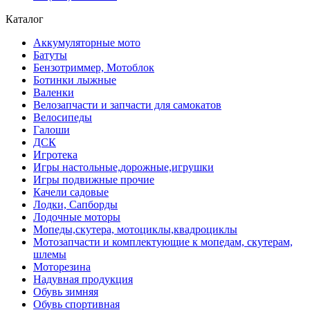
Каталог
Аккумуляторные мото
Батуты
Бензотриммер, Мотоблок
Ботинки лыжные
Валенки
Велозапчасти и запчасти для самокатов
Велосипеды
Галоши
ДСК
Игротека
Игры настольные,дорожные,игрушки
Игры подвижные прочие
Качели садовые
Лодки, Сапборды
Лодочные моторы
Мопеды,скутера, мотоциклы,квадроциклы
Мотозапчасти и комплектующие к мопедам, скутерам,
шлемы
Моторезина
Надувная продукция
Обувь зимняя
Обувь спортивная