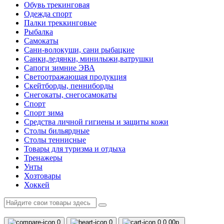
Обувь трекинговая
Одежда спорт
Палки треккинговые
Рыбалка
Самокаты
Сани-волокуши, сани рыбацкие
Санки,ледянки, минилыжи,ватрушки
Сапоги зимние ЭВА
Светоотражающая продукция
Скейтборды, пенниборды
Снегокаты, снегосамокаты
Спорт
Спорт зима
Средства личной гигиены и защиты кожи
Столы бильярдные
Столы теннисные
Товары для туризма и отдыха
Тренажеры
Унты
Хозтовары
Хоккей
0
0
0
0.00р.