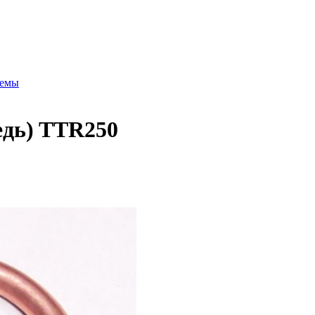
лемы
едь) TTR250