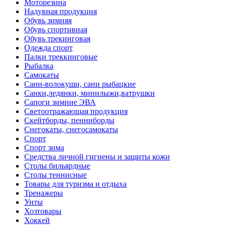
Моторезина
Надувная продукция
Обувь зимняя
Обувь спортивная
Обувь трекинговая
Одежда спорт
Палки треккинговые
Рыбалка
Самокаты
Сани-волокуши, сани рыбацкие
Санки,ледянки, минилыжи,ватрушки
Сапоги зимние ЭВА
Светоотражающая продукция
Скейтборды, пенниборды
Снегокаты, снегосамокаты
Спорт
Спорт зима
Средства личной гигиены и защиты кожи
Столы бильярдные
Столы теннисные
Товары для туризма и отдыха
Тренажеры
Унты
Хозтовары
Хоккей