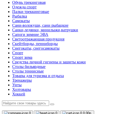
Обувь трекинговая
Одежда спорт
Палки треккинговые
Рыбалка
Самокаты
Сани-волокуши, сани рыбацкие
Санки,ледянки, минилыжи,ватрушки
Сапоги зимние ЭВА
Светоотражающая продукция
Скейтборды, пенниборды
Снегокаты, снегосамокаты
Спорт
Спорт зима
Средства личной гигиены и защиты кожи
Столы бильярдные
Столы теннисные
Товары для туризма и отдыха
Тренажеры
Унты
Хозтовары
Хоккей
0
0
0
0.00р.