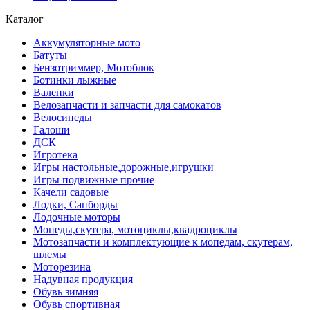
Каталог
Аккумуляторные мото
Батуты
Бензотриммер, Мотоблок
Ботинки лыжные
Валенки
Велозапчасти и запчасти для самокатов
Велосипеды
Галоши
ДСК
Игротека
Игры настольные,дорожные,игрушки
Игры подвижные прочие
Качели садовые
Лодки, Сапборды
Лодочные моторы
Мопеды,скутера, мотоциклы,квадроциклы
Мотозапчасти и комплектующие к мопедам, скутерам,
шлемы
Моторезина
Надувная продукция
Обувь зимняя
Обувь спортивная